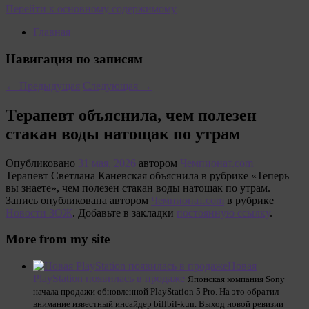
Перейти к основному содержимому
Главная
Навигация по записям
←
Предыдущая
Следующая
→
Терапевт объяснила, чем полезен
стакан воды натощак по утрам
Опубликовано
31 мая, 2026
автором
Чемпионат.com
Терапевт Светлана Каневская объяснила в рубрике «Теперь
вы знаете», чем полезен стакан воды натощак по утрам.
Запись опубликована автором
Чемпионат.com
в рубрике
Новости ЗОЖ
. Добавьте в закладки
постоянную ссылку
.
More from my site
Новая
PlayStation появилась в продаже
Японская компания Sony
начала продажи обновленной PlayStation 5 Pro. На это обратил
внимание известный инсайдер billbil-kun. Выход новой ревизии