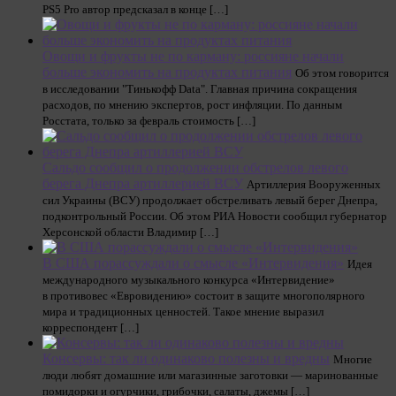
PS5 Pro автор предсказал в конце […]
Овощи и фрукты не по карману: россияне начали
больше экономить на продуктах питания
Об этом говорится
в исследовании "Тинькофф Data". Главная причина сокращения
расходов, по мнению экспертов, рост инфляции. По данным
Росстата, только за февраль стоимость […]
Сальдо сообщил о продолжении обстрелов левого
берега Днепра артиллерией ВСУ
Артиллерия Вооруженных
сил Украины (ВСУ) продолжает обстреливать левый берег Днепра,
подконтрольный России. Об этом РИА Новости сообщил губернатор
Херсонской области Владимир […]
В США порассуждали о смысле «Интервидения»
Идея
международного музыкального конкурса «Интервидение»
в противовес «Евровидению» состоит в защите многополярного
мира и традиционных ценностей. Такое мнение выразил
корреспондент […]
Консервы: так ли одинаково полезны и вредны
Многие
люди любят домашние или магазинные заготовки — маринованные
помидорки и огурчики, грибочки, салаты, джемы […]