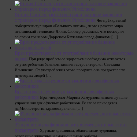
Янник Синнер рассказал о пари, которое заключил
с тренером перед финалом Уимблдона
Четырёхкратный
победитель турниров «Большого шлема», первая ракетка мира
итальянский теннисист Янник Синнер рассказал, что поспорил
со своим тренером Дарреном Кэхиллом перед финалом […]
Врач предостерегла от употребления бананов некоторых
людей
При ряде проблем со здоровьем необходимо отказаться
от употребления бананов, заявила гастроэнтеролог Светлана
Ильяшенко. От употребления этого продукта она предостерегла
некоторых людей […]
Врач назвала лучшие упражнения для офисных
работников
Врач-невролог Марина Хамурзова назвала лучшие
упражнения для офисных работников. Ее слова приводятся
на Министерства здравоохранения […]
35 лучших мультфильмов всех времен, которые стоит
посмотреть
Хрупкие красавицы, обаятельные чудовища,
говорящие животные и эмоциональные роботы.