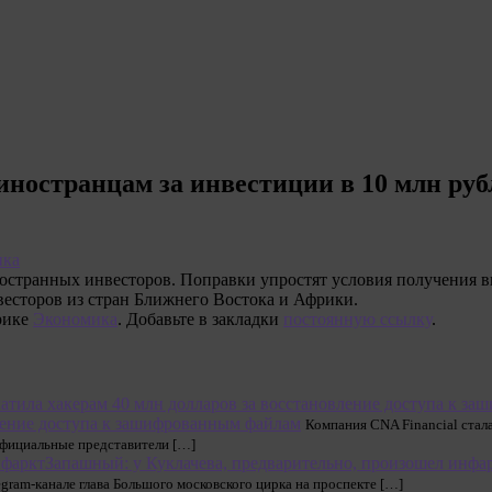
иностранцам за инвестиции в 10 млн ру
ика
иностранных инвесторов. Поправки упростят условия получения 
весторов из стран Ближнего Востока и Африки.
рике
Экономика
. Добавьте в закладки
постоянную ссылку
.
вление доступа к зашифрованным файлам
Компания CNA Financial стал
официальные представители […]
Запашный: у Куклачева, предварительно, произошел инфа
egram-канале глава Большого московского цирка на проспекте […]