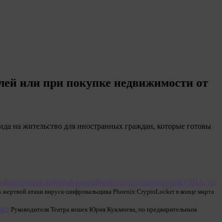
блей или при покупке недвижимости от
вида на жительство для иностранных граждан, которые готовы
Крупнейшая страховая компания США, по
а жертвой атаки вируса-шифровальщика Phoenix CryptoLocker в конце марта
ркт
Руководителя Театра кошек Юрия Куклачева, по предварительным