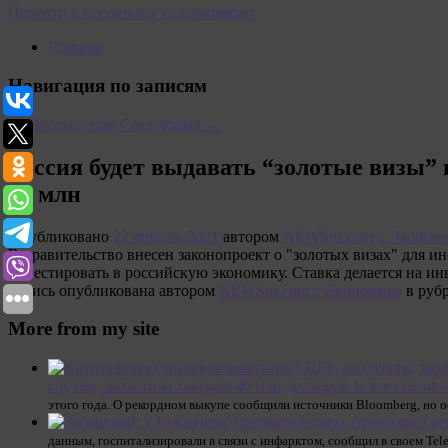
Перейти к основному содержимому
Главная
Навигация по записям
←
Предыдущая
Следующая
→
Россия будет выдавать “золотые визы” 
30 млн
Опубликовано
22 апреля, 2021
автором
NEWSru.com :: Эконом
В правительство внесен законопроект о "золотых визах" для 
инвестировать в российскую экономику. Ставка делается на ин
Запись опубликована автором
NEWSru.com :: Экономика
в руб
More from my site
слухам, заплатила хакерам 40 млн долларов за восстано
этого года. О рекордном выкупе сообщили источники Bloomberg, но 
данным, госпитализировали в связи с инфарктом, сообщил в своем Tel