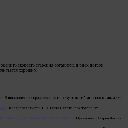
 оценить скорость старения организма и риск потери
 считается хорошим.
ии
В постановлении правительства гречиху назвали "жизненно важным для
кве
Народного артиста СССР Олега Стриженова похоронят
и гаджетов на развитие близорукости
Офтальмолог Мария Левина