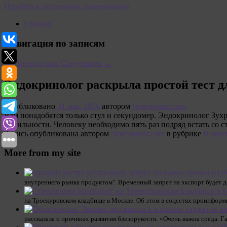
Перейти к основному содержимому
Главная
Навигация по записям
←
Предыдущая
Следующая
→
Эндокринолог раскрыла простой тест д
Опубликовано
31 мая, 2026
автором
Чемпионат.com
Вам понадобятся только стул и секундомер. Эндокринолог Зухра
мобильности. Человеку необходимо пять раз подряд встать со ст
Запись опубликована автором
Чемпионат.com
в рубрике
Новос
More from my site
внутреннего рынка продуктом". Временный запрет на экспорт будет де
на Троекуровском кладбище в Москве. Об этом в соцсетях проинформ
рассказала о причинах развития близорукости. «Очень важна среда. Г