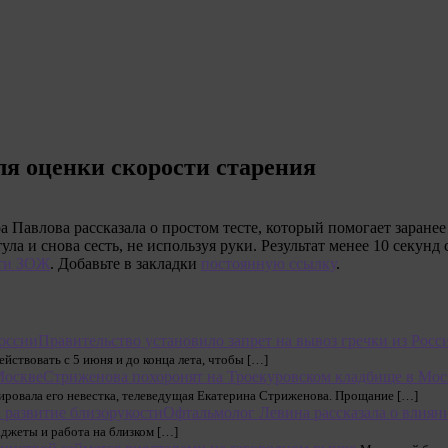
ля оценки скорости старения
 Павлова рассказала о простом тесте, который помогает заранее
ула и снова сесть, не используя руки. Результат менее 10 секунд
ти ЗОЖ
. Добавьте в закладки
постоянную ссылку
.
Правительство установило запрет на вывоз гречки из Росс
йствовать с 5 июня и до конца лета, чтобы […]
Стриженова похоронят на Троекуровском кладбище в Мос
ировала его невестка, телеведущая Екатерина Стриженова. Прощание […]
Офтальмолог Левина рассказала о влияни
аджеты и работа на близком […]