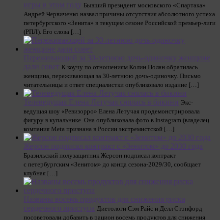
игры в этом году
Бывший президент московского «Спартака»
Андрей Червиченко назвал причины отсутствия абсолютного успеха
петербургского «Зенита» в текущем сезоне Российской премьер-лиги
(РПЛ). Его слова […]
Переживающей за 30-летнюю дочь-одиночку женщине
дали совет
К коучу по отношениям Колин Нолан обратилась
женщина, переживающая за 30-летнюю дочь-одиночку. Письмо
читательницы и ответ специалистки опубликовало издание […]
Телеведущая Елена Летучая снялась в бикини
Экс-
ведущая шоу «Ревизорро» Елена Летучая продемонстрировала
фигуру в купальнике. Она опубликовала фото в Instagram (владелец
компания Meta признана в России экстремистской […]
Жерсон подписал контракт с «Зенитом» до 2030 года
Бразильский полузащитник Жерсон подписал контракт
с петербургским «Зенитом» до конца сезона‑2029/30, сообщает
клубная […]
Названы восемь продуктов для снижения риска
сердечного приступа
Диетологи Сэм Райс и Делл Стэнфорд
посоветовали добавить в рацион восемь продуктов для снижения