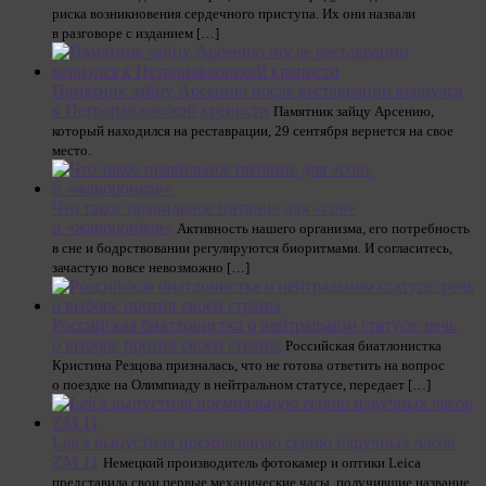
риска возникновения сердечного приступа. Их они назвали
в разговоре с изданием […]
Памятник зайцу Арсению после реставрации вернулся
к Петропавловской крепости
Памятник зайцу Арсению,
который находился на реставрации, 29 сентября вернется на свое
место.
Что такое правильное питание для «сов»
и «жаворонков»
Активность нашего организма, его потребность
в сне и бодрствовании регулируются биоритмами. И согласитесь,
зачастую вовсе невозможно […]
Российская биатлонистка о нейтральном статусе: речь
о выборе против своей страны
Российская биатлонистка
Кристина Резцова призналась, что не готова ответить на вопрос
о поездке на Олимпиаду в нейтральном статусе, передает […]
Leica выпустила премиальную серию наручных часов
ZM 11
Немецкий производитель фотокамер и оптики Leica
представила свои первые механические часы, получившие название