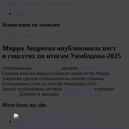
Перейти к основному содержимому
Главная
Навигация по записям
←
Предыдущая
Следующая
→
Мирра Андреева опубликовала пост
в соцсетях по итогам Уимблдона-2025
Опубликовано
12 июля, 2025
автором
Чемпионат.com
Седьмая ракетка мира российская теннисистка Мирра
Андреева сделала публикацию на личной странице
в социальных сетях по итогам Уимблдона-2025.
Запись опубликована автором
Чемпионат.com
в рубрике
Теннис
. Добавьте в закладки
постоянную ссылку
.
More from my site
Червиченко: “Зенит” точно не показывал чемпионской