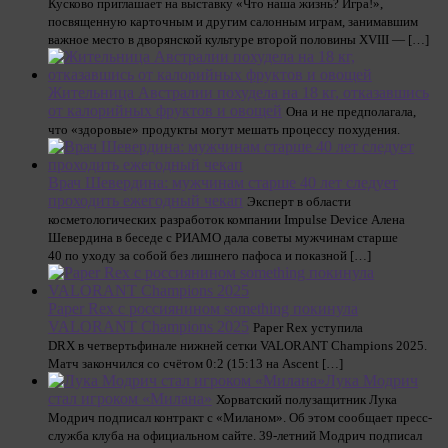
Кусково приглашает на выставку «Что наша жизнь? Игра!»,
посвященную карточным и другим салонным играм, занимавшим
важное место в дворянской культуре второй половины XVIII — […]
Жительница Австралии похудела на 18 кг, отказавшись
от калорийных фруктов и овощей
Она и не предполагала,
что «здоровые» продукты могут мешать процессу похудения.
Врач Шевердина: мужчинам старше 40 лет следует
проходить ежегодный чекап
Эксперт в области
косметологических разработок компании Impulse Device Алена
Шевердина в беседе с РИАМО дала советы мужчинам старше
40 по уходу за собой без лишнего пафоса и показной […]
Paper Rex с россиянином something покинула
VALORANT Champions 2025
Paper Rex уступила
DRX в четвертьфинале нижней сетки VALORANT Champions 2025.
Матч закончился со счётом 0:2 (15:13 на Ascent […]
Лука Модрич
стал игроком «Милана»
Хорватский полузащитник Лука
Модрич подписал контракт с «Миланом». Об этом сообщает пресс-
служба клуба на официальном сайте. 39-летний Модрич подписал