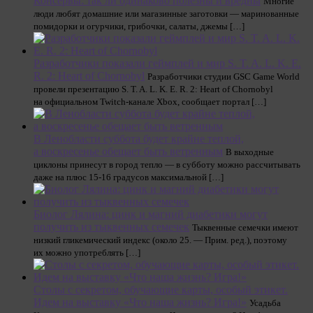
Консервы: так ли одинаково полезны и вредны
Многие
люди любят домашние или магазинные заготовки — маринованные
помидорки и огурчики, грибочки, салаты, джемы […]
Разработчики показали геймплей и мир S. T. A. L. K. E.
R. 2: Heart of Chornobyl
Разработчики студии GSC Game World
провели презентацию S. T. A. L. K. E. R. 2: Heart of Chornobyl
на официальном Twitch-канале Xbox, сообщает портал […]
В Ленобласти суббота будет крайне теплой,
а воскресенье обещает быть ветренным
В выходные
циклоны принесут в город тепло — в субботу можно рассчитывать
даже на плюс 15-16 градусов максимальной […]
Биолог Лялина: цинк и магний диабетики могут
получить из тыквенных семечек
Тыквенные семечки имеют
низкий гликемический индекс (около 25. — Прим. ред.), поэтому
их можно употреблять […]
Столы с секретом, обучающие карты, особый этикет.
Идем на выставку «Что наша жизнь? Игра!»
Усадьба