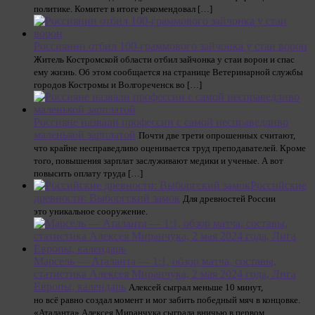
политике. Комитет в итоге рекомендовал […]
Россиянин отбил 100-граммового зайчонка у стаи ворон
Житель Костромской области отбил зайчонка у стаи ворон и спас
ему жизнь. Об этом сообщается на странице Ветеринарной службы
городов Костромы и Волгореченск во […]
Россияне назвали профессии с самой несправедливо
маленькой зарплатой
Почти две трети опрошенных считают,
что крайне несправедливо оценивается труд преподавателей. Кроме
того, повышения зарплат заслуживают медики и ученые. А вот
повысить оплату труда […]
Российские
древности: Выборгский замок
Для древностей России
это уникальное сооружение.
Марсель — Аталанта — 1:1, обзор матча, составы,
статистика Алексея Миранчука, 2 мая 2024 года, Лига
Европы, календарь
Алексей сыграл меньше 10 минут,
но всё равно создал момент и мог забить победный мяч в концовке.
«Аталанта» Алексея Миранчука сыграла вничью в первом