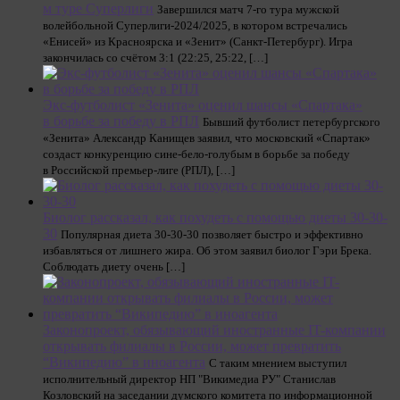
м туре Суперлиги
Завершился матч 7-го тура мужской
волейбольной Суперлиги-2024/2025, в котором встречались
«Енисей» из Красноярска и «Зенит» (Санкт-Петербург). Игра
закончилась со счётом 3:1 (22:25, 25:22, […]
Экс-футболист «Зенита» оценил шансы «Спартака»
в борьбе за победу в РПЛ
Бывший футболист петербургского
«Зенита» Александр Канищев заявил, что московский «Спартак»
создаст конкуренцию сине-бело-голубым в борьбе за победу
в Российской премьер-лиге (РПЛ), […]
Биолог рассказал, как похудеть с помощью диеты 30-30-
30
Популярная диета 30-30-30 позволяет быстро и эффективно
избавляться от лишнего жира. Об этом заявил биолог Гэри Брека.
Соблюдать диету очень […]
Законопроект, обязывающий иностранные IT-компании
открывать филиалы в России, может превратить
“Википедию” в иноагента
С таким мнением выступил
исполнительный директор НП "Викимедиа РУ" Станислав
Козловский на заседании думского комитета по информационной