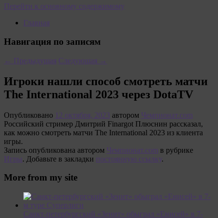
Перейти к основному содержимому
Главная
Навигация по записям
←
Предыдущая
Следующая
→
Игроки нашли способ смотреть матчи
The International 2023 через DotaTV
Опубликовано
12 октября, 2023
автором
Чемпионат.com
Российский стример Дмитрий Finargot Плюснин рассказал,
как можно смотреть матчи The International 2023 из клиента
игры.
Запись опубликована автором
Чемпионат.com
в рубрике
Игры
. Добавьте в закладки
постоянную ссылку
.
More from my site
Санкт-петербургский «Зенит» обыграл «Енисей» в 7-