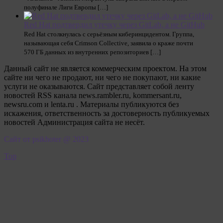
полуфинале Лиги Европы […]
Red Hat подтвердил утечку через GitLab, а не GitHub
Red Hat столкнулась с серьёзным киберинцидентом. Группа,
называющая себя Crimson Collective, заявила о краже почти
570 ГБ данных из внутренних репозиториев […]
Данный сайт не является коммерческим проектом. На этом
сайте ни чего не продают, ни чего не покупают, ни какие
услуги не оказываются. Сайт представляет собой ленту
новостей RSS канала news.rambler.ru, kommersant.ru,
newsru.com и lenta.ru . Материалы публикуются без
искажения, ответственность за достоверность публикуемых
новостей Администрация сайта не несёт.
Сайт от psikhoter @ 2023
Top