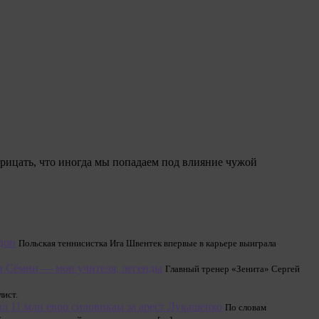
рицать, что иногда мы попадаем под влияние чужой
дон
Польская теннисистка Ига Швентек впервые в карьере выиграла
 и Сёмин — мои учителя, легенды
Главный тренер «Зенита» Сергей
лист.
 11 млн евро силовикам за арест Лукашенко
По словам