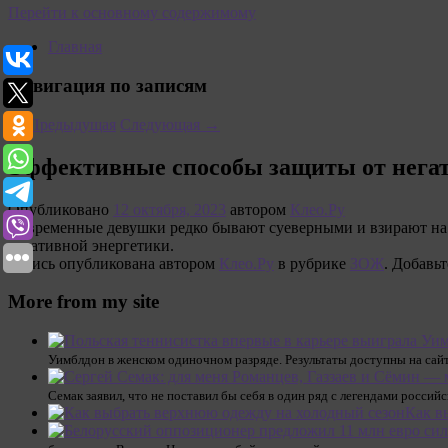
Перейти к основному содержимому
Главная
Навигация по записям
←
Предыдущая
Следующая
→
Эффективные способы защиты от негати
Опубликовано
12 октября, 2023
автором
Клео.Ру
Современные девушки редко бывают суеверными и взирают на э
негативной энергетики.
Запись опубликована автором
Клео.Ру
в рубрике
ЗОЖ
. Добавь
More from my site
Уимблдон в женском одиночном разряде. Результаты доступны на сай
Семак заявил, что не поставил бы себя в один ряд с легендами россий
Как в