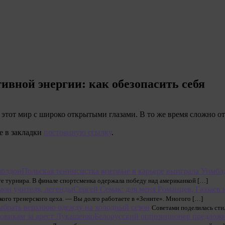
вной энергии: как обезопасить себя
тот мир с широко открытыми глазами. В то же время сложно от
те в закладки
постоянную ссылку
.
Польская теннисистка впервые в карьере выиграла Уимбл
те турнира. В финале спортсменка одержала победу над американкой […]
Сергей Семак: для меня Романцев, Газзаев
ского тренерского цеха. — Вы долго работаете в «Зените». Многого […]
ыбрать верхнюю одежду на холодный сезон
Советами поделилась сти
Белорусский оппозиционер предложил