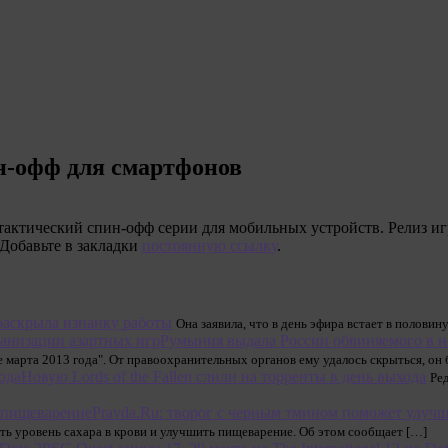
н-офф для смартфонов
— тактический спин-офф серии для мобильных устройств. Релиз иг
 Добавьте в закладки
постоянную ссылку
.
аскрыла изнанку работы
Она заявила, что в день эфира встает в половину
Румыния выдала России обвиняемого в н
марта 2013 года". От правоохранительных органов ему удалось скрыться, он 
Новую Lords of the Fallen слили на торренты в день выхода
Ре
Pravda.Ru: творог с черным тмином поможет улуч
ать уровень сахара в крови и улучшить пищеварение. Об этом сообщает […]