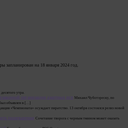
ры запланирован на 18 января 2024 год.
 десятого утра.
езаконной организации азартных игр
Михаил Чуботэреску, по
был объявлен в […]
дакция «Чемпионата» осуждает пиратство. 13 октября состоялся релиз новой
шить пищеварение
Сочетание творога с черным тмином может оказать