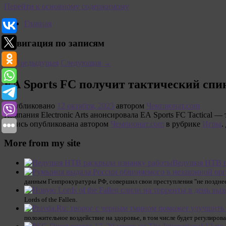
Перейти к основному содержимому
Главная
Навигация по записям
←
Предыдущая
Следующая
→
EA Sports FC получит тактический спи
Опубликовано
12 октября, 2023
автором
Чемпионат.com
Компания Electronic Arts анонсировала EA Sports FC Tactical 
Запись опубликована автором
Чемпионат.com
в рубрике
Игры
.
More from my site
Ведущая НТВ р
данным Генпрокуратуры РФ, совершил свои преступления "не позднее 
Lords of the Fallen.
положительное воздействие на здоровье, в том числе будет регулиров