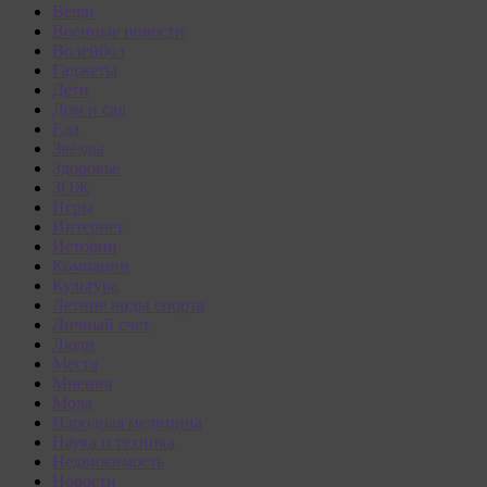
Вещи
Военные новости
Волейбол
Гаджеты
Дети
Дом и сад
Еда
Звёзды
Здоровье
ЗОЖ
Игры
Интернет
Истории
Компании
Культура
Летние виды спорта
Личный счет
Люди
Места
Мнения
Мода
Народная медицина
Наука и техника
Недвижимость
Новости