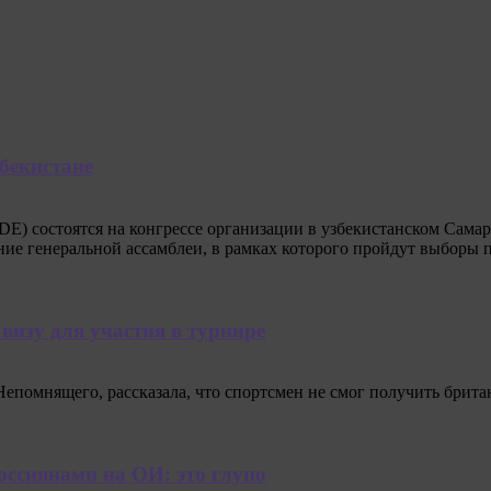
бекистане
 состоятся на конгрессе организации в узбекистанском Самарк
ание генеральной ассамблеи, в рамках которого пройдут выборы 
изу для участия в турнире
епомнящего, рассказала, что спортсмен не смог получить брита
оссиянами на ОИ: это глупо