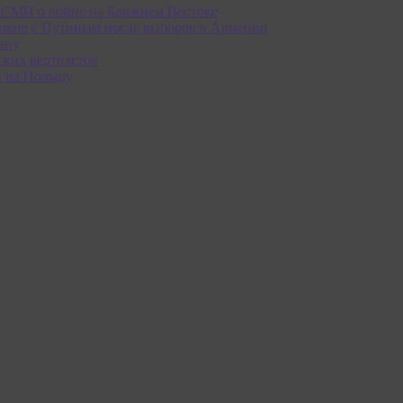
е СМИ о войне на Ближнем Востоке
овор с Путиным после выборов в Армении
ану
ских вертолетов
и на Польшу