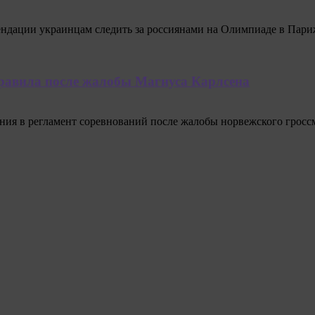
ндации украинцам следить за россиянами на Олимпиаде в Париж
правила после жалобы Магнуса Карлсена
ения в регламент соревнований после жалобы норвежского гросс