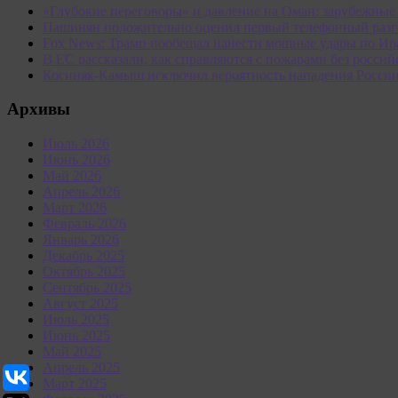
«Глубокие переговоры» и давление на Оман: зарубежны
Пашинян положительно оценил первый телефонный разг
Fox News: Трамп пообещал нанести мощные удары по Ир
В ЕС рассказали, как справляются с пожарами без россий
Косиняк-Камыш исключил вероятность нападения Росси
Архивы
Июль 2026
Июнь 2026
Май 2026
Апрель 2026
Март 2026
Февраль 2026
Январь 2026
Декабрь 2025
Октябрь 2025
Сентябрь 2025
Август 2025
Июль 2025
Июнь 2025
Май 2025
Апрель 2025
Март 2025