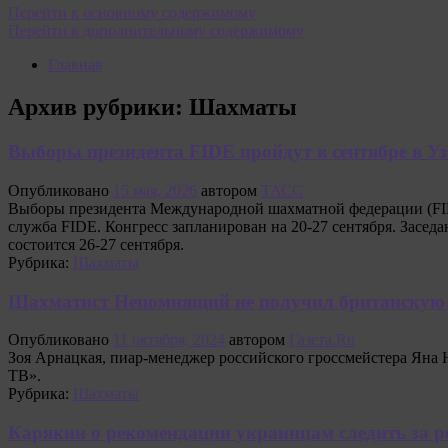
Перейти к основному содержимому
Перейти к дополнительному содержимому
Главная
Архив рубрики:
Шахматы
Выборы президента FIDE пройдут в сентябре в Уз
Опубликовано
15 мая, 2026
автором
ТАСС
Выборы президента Международной шахматной федерации (FIDE)
служба FIDE. Конгресс запланирован на 20-27 сентября. Засед
состоится 26-27 сентября.
Рубрика:
Шахматы
Шахматист Непомнящий не получил британскую в
Опубликовано
11 октября, 2024
автором
Газета.Ru
Зоя Арнацкая, пиар‑менеджер российского гроссмейстера Яна Н
ТВ».
Рубрика:
Шахматы
Карякин о рекомендации украинцам следить за р