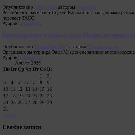
Опубликовано
3 мая, 2024
автором
Газета.Ru
Российский шахматист Сергей Карякин назвал глупыми рекоме
передает ТАСС.
Рубрика:
Шахматы
Организаторы турнира Qatar Masters изменили 
Опубликовано
13 октября, 2023
автором
Чемпионат.com
Организаторы турнира Qatar Masters оперативно внесли измен
Рубрика:
Шахматы
Август 2026
Пн
Вт
Ср
Чт
Пт
Сб
Вс
1
2
3
4
5
6
7
8
9
10
11
12
13
14
15
16
17
18
19
20
21
22
23
24
25
26
27
28
29
30
31
« Июл
Свежие записи