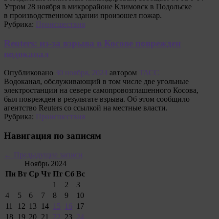
Утром 28 ноября в микрорайоне Климовск в Подольске
в производственном здании произошел пожар.
Рубрика:
Происшествия
Reuters: из-за взрыва в Косове поврежден
водоканал
Опубликовано
30 ноября, 2024
автором
ТАСС
Водоканал, обслуживающий в том числе две угольные
электростанции на севере самопровозглашенного Косова,
был поврежден в результате взрыва. Об этом сообщило
агентство Reuters со ссылкой на местные власти.
Рубрика:
Происшествия
Навигация по записям
←
Предыдущие записи
Ноябрь 2024
Пн
Вт
Ср
Чт
Пт
Сб
Вс
1
2
3
4
5
6
7
8
9
10
11
12
13
14
15
16
17
18
19
20
21
22
23
24