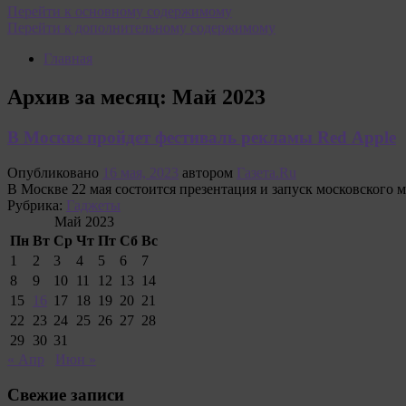
Перейти к основному содержимому
Перейти к дополнительному содержимому
Главная
Архив за месяц:
Май 2023
В Москве пройдет фестиваль рекламы Red Apple
Опубликовано
16 мая, 2023
автором
Газета.Ru
В Москве 22 мая состоится презентация и запуск московского
Рубрика:
Гаджеты
Май 2023
Пн
Вт
Ср
Чт
Пт
Сб
Вс
1
2
3
4
5
6
7
8
9
10
11
12
13
14
15
16
17
18
19
20
21
22
23
24
25
26
27
28
29
30
31
« Апр
Июн »
Свежие записи