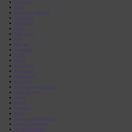
В России
Вещи
Военные новости
Волейбол
Гаджеты
Дети
Дом и сад
Еда
Звёзды
Здоровье
ЗОЖ
Игры
Интернет
Истории
Компании
Культура
Летние виды спорта
Личный счет
Люди
Места
Мнения
Мода
Народная медицина
Наука и техника
Недвижимость