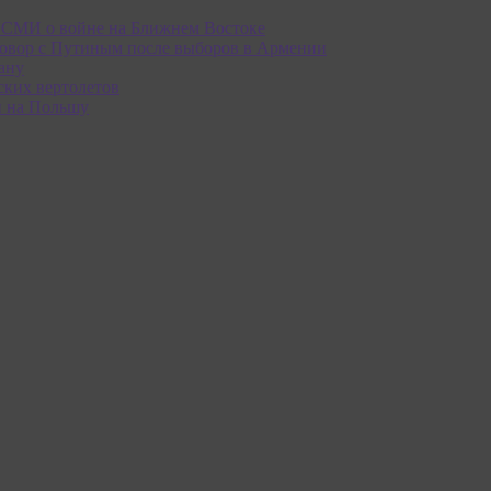
е СМИ о войне на Ближнем Востоке
овор с Путиным после выборов в Армении
ану
ских вертолетов
и на Польшу