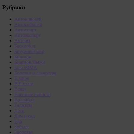
Рубрики
Автоновости
Автособытия
Автоспорт
Автоэксперт
Актеры
Баскетбол
Безумный мир
Биатлон
Биатлон/Лыжи
Бокс/MMA
Болезни и лекарства
В мире
В России
Вещи
Военные новости
Волейбол
Гаджеты
Дети
Дом и сад
Еда
Звёзды
Здоровье