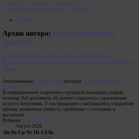
Перейти к основному содержимому
Перейти к дополнительному содержимому
Главная
Архив автора:
СИ «Воронежские
новости»
В Воронеже мужчина попал в больницу с
признаками ботулизма после поедания вяленой
рыбы
Опубликовано
2 июня, 2026
автором
СИ «Воронежские
новости»
В инфекционное отделение городской больницы скорой
помощи №8 доставили 45-летнего пациента с признаками
острого ботулизма. У пострадавшего наблюдались ухудшение
зрения, мышечная слабость, проблемы с глотанием и
дыханием.
Рубрика:
Новости ЗОЖ
Август 2026
Пн
Вт
Ср
Чт
Пт
Сб
Вс