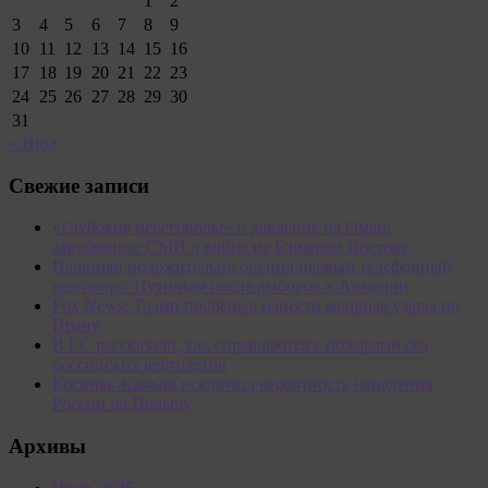
1
2
3
4
5
6
7
8
9
10
11
12
13
14
15
16
17
18
19
20
21
22
23
24
25
26
27
28
29
30
31
« Июл
Свежие записи
«Глубокие переговоры» и давление на Оман:
зарубежные СМИ о войне на Ближнем Востоке
Пашинян положительно оценил первый телефонный
разговор с Путиным после выборов в Армении
Fox News: Трамп пообещал нанести мощные удары по
Ирану
В ЕС рассказали, как справляются с пожарами без
российских вертолетов
Косиняк-Камыш исключил вероятность нападения
России на Польшу
Архивы