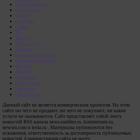
Происшествия
Психология
Рынки
Сериалы
Спорт
ТВ
Теннис
Технологии
Тренды
Фигурное катание
Фильмы и сериалы
Футбол
Хоккей
Шахматы
Шоу-бизнес
Экология
Экономика
Данный сайт не является коммерческим проектом. На этом
сайте ни чего не продают, ни чего не покупают, ни какие
услуги не оказываются. Сайт представляет собой ленту
новостей RSS канала news.rambler.ru, kommersant.ru,
newsru.com и lenta.ru . Материалы публикуются без
искажения, ответственность за достоверность публикуемых
новостей Администрация сайта не несёт.