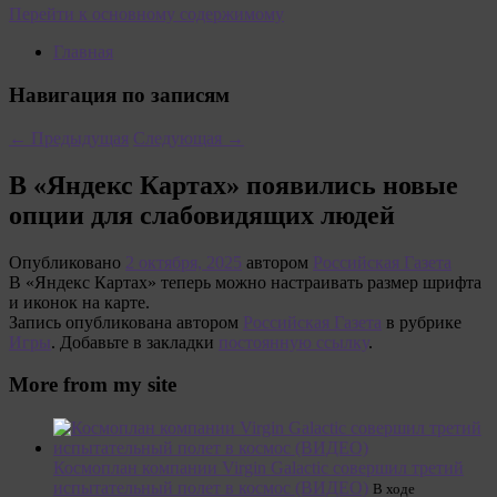
Перейти к основному содержимому
Главная
Навигация по записям
←
Предыдущая
Следующая
→
В «Яндекс Картах» появились новые
опции для слабовидящих людей
Опубликовано
2 октября, 2025
автором
Российская Газета
В «Яндекс Картах» теперь можно настраивать размер шрифта
и иконок на карте.
Запись опубликована автором
Российская Газета
в рубрике
Игры
. Добавьте в закладки
постоянную ссылку
.
More from my site
Космоплан компании Virgin Galactic совершил третий
испытательный полет в космос (ВИДЕО)
В ходе