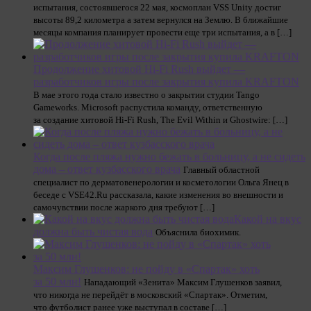
испытания, состоявшегося 22 мая, космоплан VSS Unity достиг
высоты 89,2 километра а затем вернулся на Землю. В ближайшие
месяцы компания планирует провести еще три испытания, а в […]
Продолжение хитовой Hi-Fi Rush выйдет —
разработчиков игры после закрытия купила KRAFTON
В мае этого года стало известно о закрытии студии Tango
Gameworks. Microsoft распустила команду, ответственную
за создание хитовой Hi-Fi Rush, The Evil Within и Ghostwire: […]
Когда после пляжа нужно бежать в больницу, а не сидеть
дома – ответ кузбасского врача
Главный областной
специалист по дерматовенерологии и косметологии Ольга Янец в
беседе с VSE42.Ru рассказала, какие изменения во внешности и
самочувствии после жаркого дня требуют […]
Какой на вкус
должна быть чистая вода
Объяснила биохимик.
Максим Глушенков: не пойду в «Спартак» хоть
за 50 млн!
Нападающий «Зенита» Максим Глушенков заявил,
что никогда не перейдёт в московский «Спартак». Отметим,
что футболист ранее уже выступал в составе […]