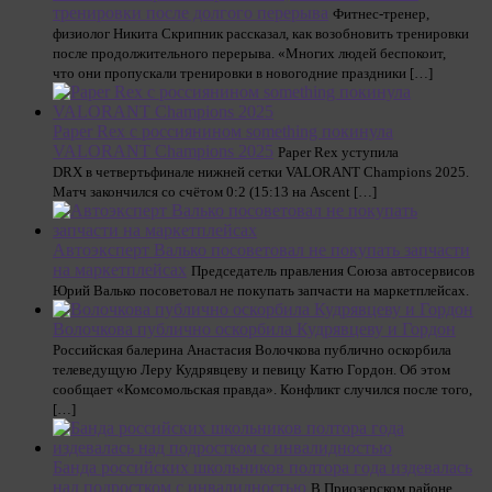
тренировки после долгого перерыва
Фитнес-тренер,
физиолог Никита Скрипник рассказал, как возобновить тренировки
после продолжительного перерыва. «Многих людей беспокоит,
что они пропускали тренировки в новогодние праздники […]
Paper Rex с россиянином something покинула
VALORANT Champions 2025
Paper Rex уступила
DRX в четвертьфинале нижней сетки VALORANT Champions 2025.
Матч закончился со счётом 0:2 (15:13 на Ascent […]
Автоэксперт Валько посоветовал не покупать запчасти
на маркетплейсах
Председатель правления Союза автосервисов
Юрий Валько посоветовал не покупать запчасти на маркетплейсах.
Волочкова публично оскорбила Кудрявцеву и Гордон
Российская балерина Анастасия Волочкова публично оскорбила
телеведущую Леру Кудрявцеву и певицу Катю Гордон. Об этом
сообщает «Комсомольская правда». Конфликт случился после того,
[…]
Банда российских школьников полтора года издевалась
над подростком с инвалидностью
В Приозерском районе