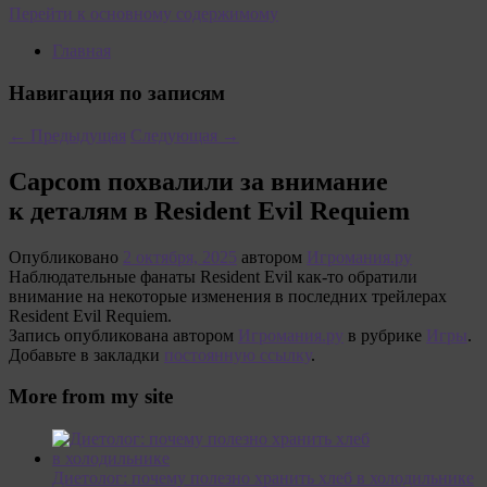
Перейти к основному содержимому
Главная
Навигация по записям
←
Предыдущая
Следующая
→
Capcom похвалили за внимание
к деталям в Resident Evil Requiem
Опубликовано
2 октября, 2025
автором
Игромания.ру
Наблюдательные фанаты Resident Evil как-то обратили
внимание на некоторые изменения в последних трейлерах
Resident Evil Requiem.
Запись опубликована автором
Игромания.ру
в рубрике
Игры
.
Добавьте в закладки
постоянную ссылку
.
More from my site
Диетолог: почему полезно хранить хлеб в холодильнике