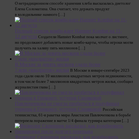
О нетрадиционном способе хранения хлеба высказалась диетолог
Елена Соломатина. Она считает, что держать продукт
в холодильнике намного […]
Полный список комбо-карт Hamster Kombat на 11-
12 августа
Создатели Hamster Kombat пока молчат о листинге,
но продолжают добавлять новые комбо-карты, чтобы игроки могли
получить на халяву пять миллионов […]
В Москве за девять месяцев сдали более
7 млн «квадратов» жилья
В Москве в январе-сентябре 2023
года сдали около 10 миллионов квадратных метров недвижимости,
в том числе более 7 миллионов квадратных метров жилья, сообщил
журналистам глава […]
Павлюченкова не смогла пробиться в полуфинал
турнира в Гонконге, уступив Синяковой
Российская
теннисистка, 61-я ракетка мира Анастасия Павлюченкова в борьбе
потерпела поражение в матче 1/4 финала турнира категории […]
Физиолог Скрипник рассказал, как возобновить