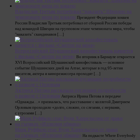
Владислав Третьяк потребовал “наказать” Швецию на
чемпионате мира по хоккею
Президент Федерации хоккея
России Владислав Третьяк потребовал от сборной России победы
над командой Швеции на групповом этапе чемпионата мира, чтобы
"наказать" скандинавов […]
Всероссийский Шукшинский кинофестиваль начнется
с фильма «Смотри на меня»
Во вторник в Барнауле откроется
XVI Всероссийский Шукшинский кинофестиваль — основное
событие Шукшинских дней на Алтае, которые в год 95-летия
писателя, актера и кинорежиссера проходят […]
Актриса Пегова рассказала пугающие подробности
о разводе с Орловым
Актриса Ирина Пегова в передаче
«Однажды…» призналась, что расставание с коллегой Дмитрием
Орловым проходило «долго, сложно, со слезами, с нервами,
с угрозами […]
Марк Руффало спас Вуди Харрельсона от драки
на съемках «Иллюзии обмана»
На подкасте Where Everybody