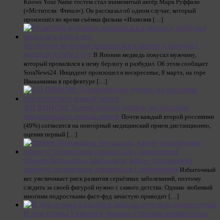
Knows Your Name гостем стал знаменитый актёр Марк Руффало
(«Мстители: Финал»). Он рассказал об одном случае, который
произошёл во время съёмки фильма «Иллюзия […]
69-летний мужчина провалился в берлогу, разбудил
медведя и избил его
В Японии медведь покусал мужчину,
который провалился к нему берлогу и разбудил. Об этом сообщает
SoraNews24. Инцидент произошел в воскресенье, 8 марта, на горе
Ивакамияма в префектуре […]
АЦ ВЦИОМ: Телемедицина удобна, но россияне
предпочитают очный прием
Почти каждый второй россиянин
(49%) согласится на повторный медицинский прием дистанционно,
оценив первый […]
Тренер Волынкина рассказала, какие упражнения
помогут подросткам справиться с ожирением
Избыточный
вес увеличивает риск развития серьёзных заболеваний, поэтому
следить за своей фигурой нужно с самого детства. Однако любимый
многими подростками фаст-фуд зачастую приводит […]
В дом игрока Евролиги дважды стреляли неизвестные