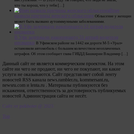
что ты хорош, что у тебя […]
Врач
назвала причины женского облысения
Облысение у женщин
может быть вызвано аутоиммунными заболеваниями.
В Уфе задержали накопившего 51 штраф водителя
иномарки
В Уфимском районе на 1442 км дороги М-5 «Урал»
остановили автомобиль с большим количеством неоплаченных
штрафов. Об этом сообщает глава ГИБДД Башкирии Владимир […]
Данный сайт не является коммерческим проектом. На этом
сайте ни чего не продают, ни чего не покупают, ни какие
услуги не оказываются. Сайт представляет собой ленту
новостей RSS канала news.rambler.ru, kommersant.ru,
newsru.com и lenta.ru . Материалы публикуются без
искажения, ответственность за достоверность публикуемых
новостей Администрация сайта не несёт.
Сайт от psikhoter @ 2023
Top