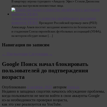
В квартиру игрока турецкого «Анадолу Эфес» Стэнли Джонсона
дважды выстрелили неизвестные лица.
Алаев рассказал о повестке октябрьского заседания
комитета УЕФА
Президент Российской премьер-лиги (РПЛ)
Александр Алаев посетит заседание комитета по безопасности
и стадионам Союза европейских футбольных ассоциаций (УЕФА),
на котором обсудят новые […]
Навигация по записям
←
Предыдущая
Следующая
→
Google Поиск начал блокировать
пользователей до подтверждения
возраста
Опубликовано
2 октября, 2025
автором
Ferra.ru
Недавно в западных соцсетях началось обсуждение проблемы,
когда пользователи не могли войти в свои аккаунты Google
из-за необходимости проверки возраста,
как это уже реализуется на YouTube.