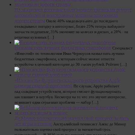
Из-за кризиса россияне стали меньше тратить на ремонт
автомобилей и неисправные машины заполонили
дороги страны
Около 40% владельцев авто до последнего
откладывают поездку в автосервис, более 25% теперь выбирают
запчасти подешевле, 35% экономят на колесах и дисках, а 28% - на
решении кузовных […]
Названы пять лучших бюджетных смартфонов
Специалист
«Известий» по технологиям Иван Черноусов назвал пять лучших
бюджетных смартфонов, к которым сейчас можно отнести
устройства в ценовой категории до 30 тысяч рублей. Рейтинг […]
«Плоскость» будущего складного устройства Apple
назвали главной проблемой
По слухам, Apple работает
над складным устройством, которое сможет функционировать
как планшет и ноутбук. Несмотря на то что это звучит интересно,
возникает одна серьезная проблема — набор […]
Де Минор положительно оценил свой прогресс за пять
лет игры в теннис
Австралийский теннисист Алекс де Минор
положительно оценил свой прогресс за пятилетний срок
выступлений. — В 2020 году ты говорил, что люди не знали,