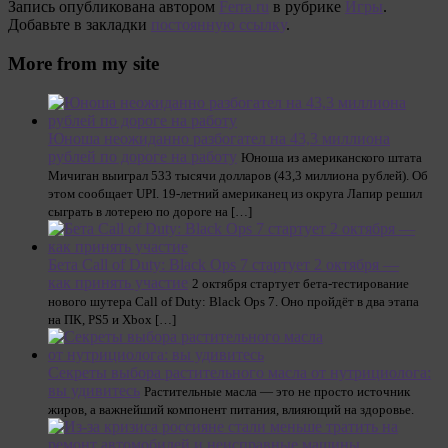
Запись опубликована автором
Ferra.ru
в рубрике
Игры
.
Добавьте в закладки
постоянную ссылку
.
More from my site
Юноша неожиданно разбогател на 43,3 миллиона
рублей по дороге на работу
Юноша из американского штата
Мичиган выиграл 533 тысячи долларов (43,3 миллиона рублей). Об
этом сообщает UPI. 19-летний американец из округа Лапир решил
сыграть в лотерею по дороге на […]
Бета Call of Duty: Black Ops 7 стартует 2 октября —
как принять участие
2 октября стартует бета-тестирование
нового шутера Call of Duty: Black Ops 7. Оно пройдёт в два этапа
на ПК, PS5 и Xbox […]
Секреты выбора растительного масла от нутрициолога:
вы удивитесь
Растительные масла — это не просто источник
жиров, а важнейший компонент питания, влияющий на здоровье.