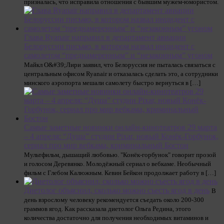
призналась, что исправила отношения с бывшим мужем-юмористом.
Глава Ryanair направил в департамент авиации
Белоруссии письмо, в котором назвал инцидент с
самолетом “преднамеренным” и “незаконным” угоном
Майкл О&#39;Лири заявил, что Белоруссия не пыталась связаться с
центральным офисом Ryanair и отказалась сделать это, а сотрудники
минского аэропорта мешали самолету быстро вернуться в […]
Самые заметные новинки онлайн-кинотеатров 29 марта
– 4 апреля: “Душа” студии Pixar, новый Конёк-Горбунок,
сериал про мир вебкама, криминальный Бостон
Мультфильм, дышащий любовью. "Конёк-горбунок" говорит прозой
и голосом Деревянко. Молодёжный сериал о вебкаме. Необычный
фильм с Глебом Калюжным. Кевин Бейкон продолжает работу в […]
Диетолог объяснил, сколько можно съесть ягод в день
В
день взрослому человеку рекомендуется съедать около 200-300
граммов ягод. Как рассказала диетолог Ольга Редина, этого
количества достаточно для получения необходимых витаминов и