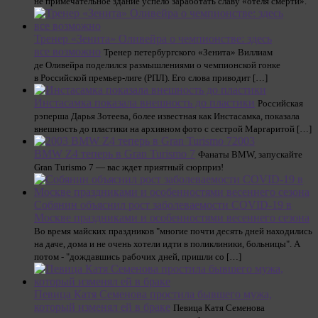
не примечательное здание успело заработать славу «отеля смерти».
Тренер «Зенита» Оливейра о чемпионстве: здесь
все возможно
Тренер петербургского «Зенита» Виллиам
де Оливейра поделился размышлениями о чемпионской гонке
в Российской премьер-лиге (РПЛ). Его слова приводит […]
Инстасамка показала внешность до пластики
Российская
рэперша Дарья Зотеева, более известная как Инстасамка, показала
внешность до пластики на архивном фото с сестрой Маргаритой […]
2003
BMW Z4 теперь в Gran Turismo 7
Фанаты BMW, запускайте
Gran Turismo 7 — вас ждет приятный сюрприз!
Собянин объяснил рост заболеваемости COVID-19 в
Москве праздниками и особенностями весеннего сезона
Во время майских праздников "многие почти десять дней находились
на даче, дома и не очень хотели идти в поликлиники, больницы". А
потом - "дождавшись рабочих дней, пришли со […]
Певица Катя Семенова простила бывшего мужа,
который изменял ей в браке
Певица Катя Семенова