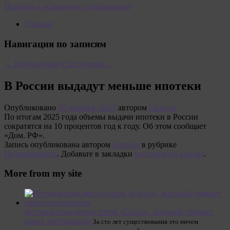
Перейти к основному содержимому
Главная
Навигация по записям
←
Предыдущая
Следующая
→
В России выдадут меньше ипотеки
Опубликовано
29 декабря, 2025
автором
Lenta.ru
По итогам 2025 года объемы выдачи ипотеки в России
сократятся на 10 процентов год к году. Об этом сообщает
«Дом. РФ».
Запись опубликована автором
Lenta.ru
в рубрике
Недвижимость
. Добавьте в закладки
постоянную ссылку
.
More from my site
История проклятого отеля «Сесил», который убивает
своих постояльцев
За сто лет существования это ничем