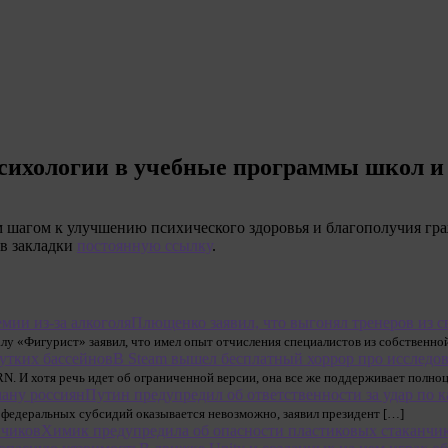
сихологии в учебные программы школ и 
м шагом к улучшению психического здоровья и благополучия гр
 в закладки
постоянную ссылку
.
Плющенко заявил, что выгонял тренеров из св
у «Фигурист» заявил, что имел опыт отчисления специалистов из собственно
В Steam вышел бесплатный хоррор про исследо
И хотя речь идет об ограниченной версии, она все же поддерживает полноц
Путин предупредил об ответственности за удар по 
з федеральных субсидий оказывается невозможно, заявил президент […]
Химик предупредила об опасности пластиковых стаканчи