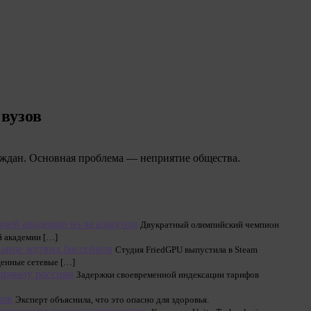
вузов
аждан. Основная проблема — неприятие общества.
оей академии из-за алкоголя
Двукратный олимпийский чемпион
й академии […]
вание жутких бассейнов
Студия FriedGPU выпустила в Steam
енные сетевые […]
карману россиян
Задержки своевременной индексации тарифов
ков
Эксперт объяснила, что это опасно для здоровья.