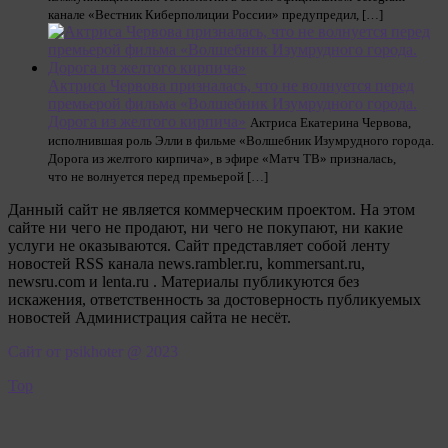
канале «Вестник Киберполиции России» предупредил, […]
Актриса Червова призналась, что не волнуется перед
премьерой фильма «Волшебник Изумрудного города.
Дорога из желтого кирпича»
Актриса Екатерина Червова,
исполнившая роль Элли в фильме «Волшебник Изумрудного города.
Дорога из желтого кирпича», в эфире «Матч ТВ» призналась,
что не волнуется перед премьерой […]
Данный сайт не является коммерческим проектом. На этом
сайте ни чего не продают, ни чего не покупают, ни какие
услуги не оказываются. Сайт представляет собой ленту
новостей RSS канала news.rambler.ru, kommersant.ru,
newsru.com и lenta.ru . Материалы публикуются без
искажения, ответственность за достоверность публикуемых
новостей Администрация сайта не несёт.
Сайт от psikhoter @ 2023
Top