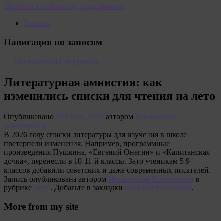
Перейти к основному содержимому
Главная
Навигация по записям
←
Предыдущая
Следующая
→
Литературная амнистия: как
изменились списки для чтения на лето
Опубликовано
28 июня, 2026
автором
Московский
Комсомолец
В 2026 году списки литературы для изучения в школе
претерпели изменения. Например, программные
произведения Пушкина, «Евгений Онегин» и «Капитанская
дочка», перенесли в 10-11-й классы. Зато ученикам 5-9
классов добавили советских и даже современных писателей.
Запись опубликована автором
Московский Комсомолец
в
рубрике
Дети
. Добавьте в закладки
постоянную ссылку
.
More from my site