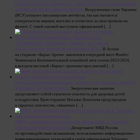
В МИД России объяснили удары ВСУ по пассажирским
автобусам провалами на фронте
Вооруженные силы Украины
(ВСУ) атакуют пассажирские автобусы, так как пытаются
отыграться на мирных жителях и отомстить за свои провалы на
фронте. С такой оценкой выступила официальный […]
«Локомотив» разгромил «Барыс» со счётом
6:0 и укрепил лидерство в таблице КХЛ
В Астане
на стадионе «Барыс-Арена» закончился очередной матч Фонбет
Чемпионата Континентальной хоккейной лиги сезона-2023/2024,
в котором местный «Барыс» принимал ярославский […]
Врач Леонтьева рассказала, помогут ли надписи о вреде
здоровью на энергетиках
Энергетические напитки
представляют собой серьезную опасность для здоровья детей
и подростков. Врач-терапевт Наталья Леонтьева предупредила
о скрытых опасностях, связанных […]
МВД: мошенники используют мини-игры в Telegram
для кражи криптовалюты
Департамент МВД России
по противодействию незаконному использованию информационно-
коммуникационных технологий в своём официальном Telegram-