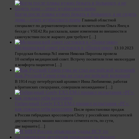
Когда после пляжа нужно бежать в больницу, а не сидеть
дома – ответ кузбасского врача
Главный областной
специалист по дерматовенерологии и косметологии Ольга Янец в
беседе с VSE42.Ru рассказала, какие изменения во внешности и
самочувствии после жаркого дня требуют […]
Медицинский совет состоялся в «Пироговке»
13.10.2023
Городская больница №1 имени Николая Пирогова провела
10 октября медицинский совет. Встречу посвятили теме милосердия
и комфорта пациентов […]
Как Русский Север едва не стал английской колонией
В 1914 году петербургский архивист Инна Любименко, работая
в британских спецхранах, совершила неожиданное […]
Гибридный Geely EX5 EM-i прошел испытания «РГ»:
как показал себя кроссовер
После приостановки продаж
в России гибридных кроссоверов Chery у российских покупателей
двухмоторных машин массового сегмента есть, по сути,
две варианта […]