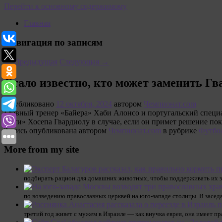
Перейти к основному содержимому
Главная
Навигация по записям
←
Предыдущая
Следующая
→
Стало известно, кто может заменить Гв
Опубликовано
12 октября, 2024
автором
Чемпионат.com
Главный тренер «Байера» Хаби Алонсо и португальский специ
Сити» Хосепа Гвардиолу в случае, если он примет решение п
Запись опубликована автором
Чемпионат.com
в рубрике
Футбо
More from my site
подбирать рацион для домашних животных, чтобы поддерживать их з
по возведению православных церквей на юго-западе столицы. В засед
третий год живет с мужем в Израиле — как внучка еврея, она имеет п