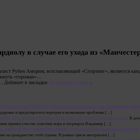
ардиолу в случае его ухода из «Манчесте
алист Рубен Аморим, возглавляющий «Спортинг», являются канд
окинуть «горожан»…
л
. Добавьте в закладки
постоянную ссылку
.
Эксперт Балагуров рассказал, как правильно кор
доровье и предотвратить перегрев и возможные проблемы […]
На юго-западе Москвы возводят три православных храма
В деп
ании принял участие советник мэра и патриарха Владимир […]
Россиянка Анастасия рассказала о переезд
раво на гражданство этой страны. В рамках цикла материалов […]