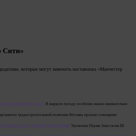
р Сити»
идатами, которые могут заменить наставника «Манчестер
мить питомцев в жару
В жаркую погоду особенно важно внимательно
артаменте градостроительной политики Москвы прошло совещание
е в Израиль по учебной программе
Уроженка Перми Анастасия Ш.