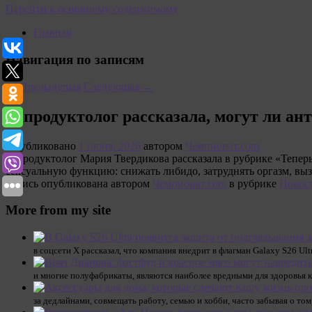
Перейти к основному содержимому
Главная
Навигация по записям
←
Предыдущая
Следующая
→
Репродуктолог рассказала, могут ли ан
Опубликовано
1 июня, 2026
автором
Чемпионат.com
Репродуктолог Мария Твердикова рассказала в рубрике «Теперь
сексуальную функцию: снижать либидо, затруднять оргазм, в
Запись опубликована автором
Чемпионат.com
в рубрике
Новос
More from my site
в соцсети Х рассказал, что компания внедрит в флагман Galaxy S26 Ul
и многие полуфабрикаты, являются наиболее вредными для здоровья к
за дедлайнами, совмещать работу, семью и хобби, часто забывая о том