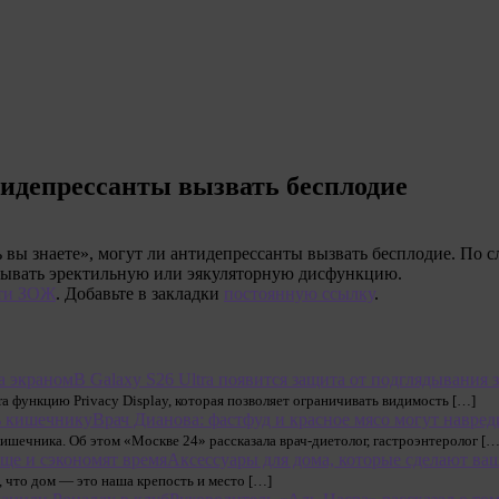
тидепрессанты вызвать бесплодие
 вы знаете», могут ли антидепрессанты вызвать бесплодие. По с
ызывать эректильную или эякуляторную дисфункцию.
ти ЗОЖ
. Добавьте в закладки
постоянную ссылку
.
В Galaxy S26 Ultra появится защита от подглядывания 
tra функцию Privacy Display, которая позволяет ограничивать видимость […]
Врач Дианова: фастфуд и красное мясо могут навре
ишечника. Об этом «Москве 24» рассказала врач-диетолог, гастроэнтеролог […
Аксессуары для дома, которые сделают ва
, что дом — это наша крепость и место […]