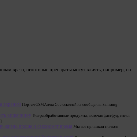
ловам врача, некоторые препараты могут влиять, например, на
за экраном
Портал GSMArena Сос ссылкой на сообщения Samsung
дить кишечнику
Ультраобработанные продукты, включая фастфуд, снеки
]
шу жизнь проще и сэкономят время
Мы все привыкли гнаться