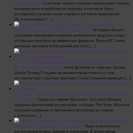
пищеварение
Сочетание творога с черным тмином может оказать
положительное воздействие на здоровье, в том числе будет
регулировать уровень сахара в крови и улучшить пищеварение.
Об этом сообщает […]
Как
приручать птиц в Crimson Desert: гайд
В Crimson Desert с
последним обновлением появилась возможность приручать птиц —
от обычных воробьев до мифических фениксов. Портал PC Gamer
рассказал, как найти необходимый для этого […]
Агент Дзюбы прокомментировал новость про поиск
футболиста приставами
Агент футболиста «Акрона» Артема
Дзюбы Леонид Гольдман прокомментировал новость о том,
что игрока ищут судебные приставы. Слова Гольдмана приводит […]
Microsoft может объявить о покупке Activision Blizzard
13 октября
Сделка по слиянию Microsoft с Activision Blizzard
одобрена британскими регуляторами, сообщает The Verge. Microsoft
получила одобрение от британского регулятора на слияние
с Activision […]
Диетолог
рассказала о пользе хумуса в жару
Пюре из нута богато
растительным белком, жирами и углеводами. В летнее время