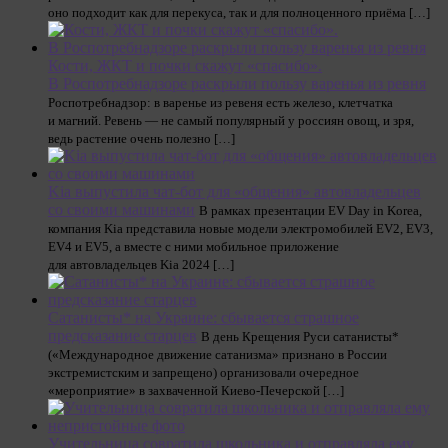
оно подходит как для перекуса, так и для полноценного приёма […]
Кости, ЖКТ и почки скажут «спасибо».
В Роспотребнадзоре раскрыли пользу варенья из ревня
Роспотребнадзор: в варенье из ревеня есть железо, клетчатка
и магний. Ревень — не самый популярный у россиян овощ, и зря,
ведь растение очень полезно […]
Kia выпустила чат-бот для «общения» автовладельцев
со своими машинами
В рамках презентации EV Day in Korea,
компания Kia представила новые модели электромобилей EV2, EV3,
EV4 и EV5, а вместе с ними мобильное приложение
для автовладельцев Kia 2024 […]
Сатанисты* на Украине: сбывается страшное
предсказание старцев
В день Крещения Руси сатанисты*
(«Международное движение сатанизма» признано в России
экстремистским и запрещено) организовали очередное
«мероприятие» в захваченной Киево-Печерской […]
Учительница совратила школьника и отправляла ему