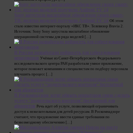
Sony запустила масштабное обновление своих смарт-
ТВ: десятки моделей получили Android TV 14
Об этом
стало известно интернет-порталу «ИКС ТВ». Телевизор Bravia 2.
Источник: Sony Sony запустила масштабное обновление
операционной системы для ряда моделей […]
В России разработали нейросеть для собеседования
менеджеров
Учёные из Санкт-Петербургского Федерального
исследовательского центра РАН разработали умное приложение,
которое поможет компаниям и специалистам по подбору персонала
улучшить процесс […]
В Роскомнадзоре хотят обязать операторов связи сделать
услугу “родительского контроля” бесплатной для
абонентов
Речь идет об услуге, позволяющей ограничивать
доступ к нежелательным для детей ресурсам. В Роскомнадзоре
считают, что предложение ввести единые требования по
безвозмездному обеспечению […]