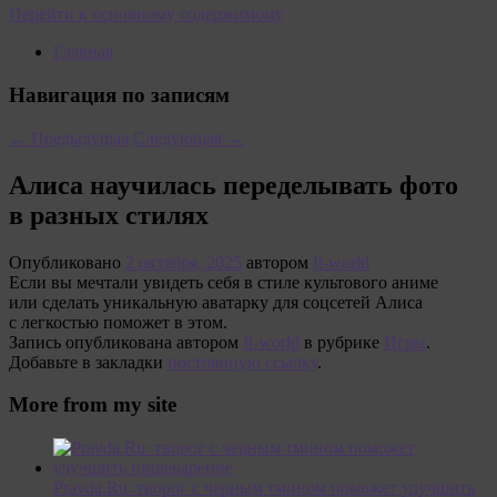
Перейти к основному содержимому
Главная
Навигация по записям
←
Предыдущая
Следующая
→
Алиса научилась переделывать фото
в разных стилях
Опубликовано
2 октября, 2025
автором
It-world
Если вы мечтали увидеть себя в стиле культового аниме
или сделать уникальную аватарку для соцсетей Алиса
с легкостью поможет в этом.
Запись опубликована автором
It-world
в рубрике
Игры
.
Добавьте в закладки
постоянную ссылку
.
More from my site
Pravda.Ru: творог с черным тмином поможет улучшить