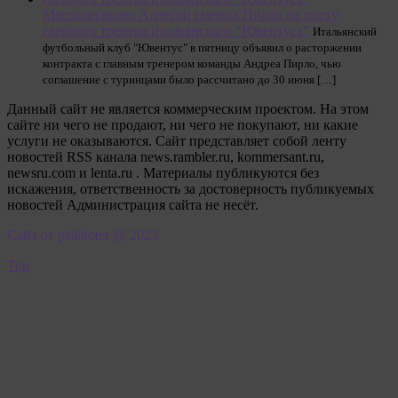
Массимилиано Аллегри сменил Пирло на посту
главного тренера итальянского “Ювентуса”
Итальянский
футбольный клуб "Ювентус" в пятницу объявил о расторжении
контракта с главным тренером команды Андреа Пирло, чью
соглашение с туринцами было рассчитано до 30 июня […]
Данный сайт не является коммерческим проектом. На этом
сайте ни чего не продают, ни чего не покупают, ни какие
услуги не оказываются. Сайт представляет собой ленту
новостей RSS канала news.rambler.ru, kommersant.ru,
newsru.com и lenta.ru . Материалы публикуются без
искажения, ответственность за достоверность публикуемых
новостей Администрация сайта не несёт.
Сайт от psikhoter @ 2023
Top