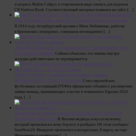
и актриса Майли Сайрус в откровенном виде снялась для журнала
CR Fashion Book. Соответствующий материал появился на сайте […]
Как Русский Север едва не стал английской колонией
В 1914 году петербургский архивист Инна Любименко, работая
в британских спецхранах, совершила неожиданное […]
Эксперт рассказал, что происходит с организмом, если
проглотить жвачку
Саймон объяснил, что жвачка внутри
желудка действительно не переваривается.
УЕФА объявил о расширении заявки команд
на Евро-2024 с 23 до 26 игроков
Союз европейских
футбольных ассоциаций (УЕФА) официально объявил о расширении
заявки команд, принимающих участие в чемпионате Европы 2024
года, […]
69-летний мужчина провалился в берлогу, разбудил
медведя и избил его
В Японии медведь покусал мужчину,
который провалился к нему берлогу и разбудил. Об этом сообщает
SoraNews24. Инцидент произошел в воскресенье, 8 марта, на горе
Ивакамияма в префектуре […]