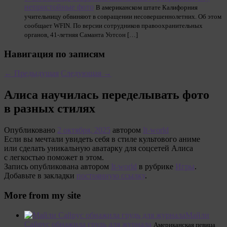
непристойные фото
В американском штате Калифорния
учительницу обвиняют в совращении несовершеннолетних. Об этом
сообщает WFIN. По версии сотрудников правоохранительных
органов, 41-летняя Саманта Уотсон […]
Навигация по записям
←
Предыдущая
Следующая
→
Алиса научилась переделывать фото
в разных стилях
Опубликовано
2 октября, 2025
автором
It-world
Если вы мечтали увидеть себя в стиле культового аниме
или сделать уникальную аватарку для соцсетей Алиса
с легкостью поможет в этом.
Запись опубликована автором
It-world
в рубрике
Игры
.
Добавьте в закладки
постоянную ссылку
.
More from my site
Майли
Сайрус обнажила грудь для журнала
Американская певица