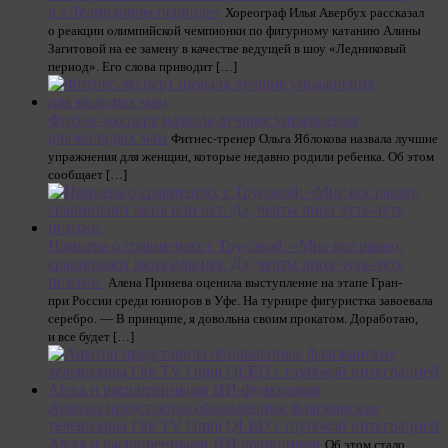
в «Ледниковом периоде»
Хореограф Илья Авербух рассказал
о реакции олимпийской чемпионки по фигурному катанию Алины
Загитовой на ее замену в качестве ведущей в шоу «Ледниковый
период». Его слова приводит […]
Фитнес-эксперт назвала лучшие упражнения
для молодых мам
Фитнес-тренер Ольга Яблокова назвала лучшие
упражнения для женщин, которые недавно родили ребенка. Об этом
сообщает […]
Принева о сравнениях с Трусовой: «Мне все равно,
сравнивают меня или нет. Да, черты лица чуть-чуть
похожи.
Алена Принева оценила выступление на этапе Гран-
при России среди юниоров в Уфе. На турнире фигуристка завоевала
серебро. — В принципе, я довольна своим прокатом. Доработаю,
и все будет […]
Amazon представила обновленные флагманские
телевизоры Fire TV Omni QLED с глубокой интеграцией
Alexa и расширенными ИИ-функциями
Об этом стало