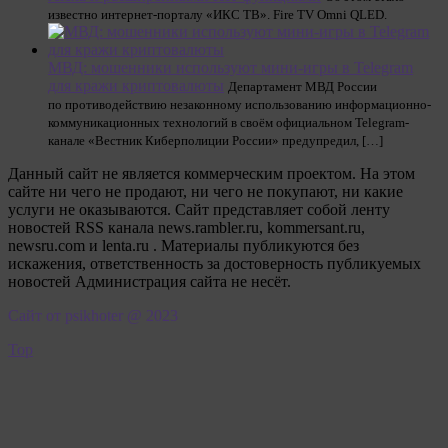
известно интернет-порталу «ИКС ТВ». Fire TV Omni QLED.
МВД: мошенники используют мини-игры в Telegram
для кражи криптовалюты
Департамент МВД России
по противодействию незаконному использованию информационно-
коммуникационных технологий в своём официальном Telegram-
канале «Вестник Киберполиции России» предупредил, […]
Данный сайт не является коммерческим проектом. На этом
сайте ни чего не продают, ни чего не покупают, ни какие
услуги не оказываются. Сайт представляет собой ленту
новостей RSS канала news.rambler.ru, kommersant.ru,
newsru.com и lenta.ru . Материалы публикуются без
искажения, ответственность за достоверность публикуемых
новостей Администрация сайта не несёт.
Сайт от psikhoter @ 2023
Top