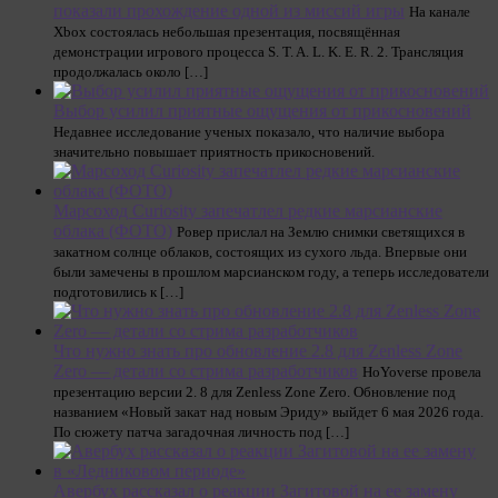
показали прохождение одной из миссий игры
На канале
Xbox состоялась небольшая презентация, посвящённая
демонстрации игрового процесса S. T. A. L. K. E. R. 2. Трансляция
продолжалась около […]
Выбор усилил приятные ощущения от прикосновений
Недавнее исследование ученых показало, что наличие выбора
значительно повышает приятность прикосновений.
Марсоход Curiosity запечатлел редкие марсианские
облака (ФОТО)
Ровер прислал на Землю снимки светящихся в
закатном солнце облаков, состоящих из сухого льда. Впервые они
были замечены в прошлом марсианском году, а теперь исследователи
подготовились к […]
Что нужно знать про обновление 2.8 для Zenless Zone
Zero — детали со стрима разработчиков
HoYoverse провела
презентацию версии 2. 8 для Zenless Zone Zero. Обновление под
названием «Новый закат над новым Эриду» выйдет 6 мая 2026 года.
По сюжету патча загадочная личность под […]
Авербух рассказал о реакции Загитовой на ее замену