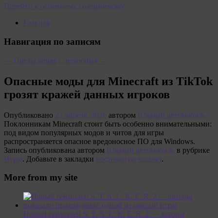
Перейти к основному содержимому
Главная
Навигация по записям
←
Предыдущая
Следующая
→
Опасные моды для Minecraft из TikTok
грозят кражей данных игроков
Опубликовано
23 апреля, 2026
автором
Южный автомобиль
Поклонникам Minecraft стоит быть особенно внимательными:
под видом популярных модов и читов для игры
распространяется опасное вредоносное ПО для Windows.
Запись опубликована автором
Южный автомобиль
в рубрике
Игры
. Добавьте в закладки
постоянную ссылку
.
More from my site
Новый геймплей S. T. A. L. K. E. R. 2 — авторы