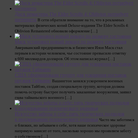
Диск ремастера The Elder Scrolls 4: Oblivion потребует
интернета
В сети обратили внимание на то, что в рекламных
материалах физических копий Deluxe-издания The Elder Scrolls 4:
Oblivion Remastered обновили оформление […]
Маск установил новый рекорд по размеру состояния
Американский предприниматель и бизнесмен Илон Маск стал
первым в истории человеком, чье состояние превысило отметку
в 600 миллиардов долларов. Об этом написал журнал […]
США сформировали группу для ускорения поставок
оружия Тайваню
Вашингтон занялся ускорением военных
поставок Тайбэю, создав специальную группу, которая должна
помочь острову быстрее получить заказанные вооружения, заявил
глава тайваньского военного […]
Искусство заботы о себе: пять творческих подходов
к поддержанию психического здоровья
Часто мы заботимся
о близких, но забываем о себе, хотя наше психическое здоровье
напрямую зависит от того, насколько хорошо мы проявляем заботу
о собственном […]