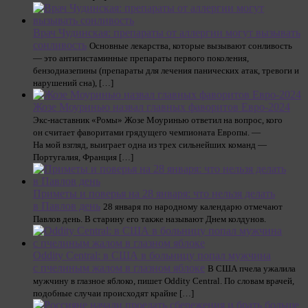
Врач Чудинская: препараты от аллергии могут вызывать
сонливость
Основные лекарства, которые вызывают сонливость
— это антигистаминные препараты первого поколения,
бензодиазепины (препараты для лечения панических атак, тревоги и
нарушений сна), […]
Жозе Моуринью назвал главных фаворитов Евро-2024
Экс-наставник «Ромы» Жозе Моуринью ответил на вопрос, кого
он считает фаворитами грядущего чемпионата Европы. —
На мой взгляд, выиграет одна из трех сильнейших команд —
Португалия, Франция […]
Приметы и поверья на 28 января: что нельзя делать
в Павлов день
28 января по народному календарю отмечают
Павлов день. В старину его также называют Днем колдунов.
Oddity Central: в США в больницу попал мужчина
с пчелиным жалом в глазном яблоке
В США пчела ужалила
мужчину в глазное яблоко, пишет Oddity Central. По словам врачей,
подобные случаи происходят крайне […]