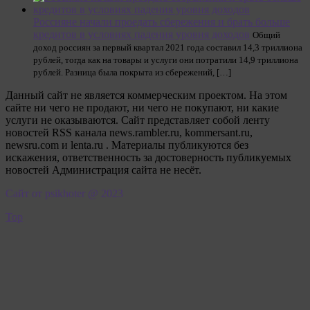
Россияне начали проедать сбережения и брать больше
кредитов в условиях падения уровня доходов
Общий
доход россиян за первый квартал 2021 года составил 14,3 триллиона
рублей, тогда как на товары и услуги они потратили 14,9 триллиона
рублей. Разница была покрыта из сбережений, […]
Данный сайт не является коммерческим проектом. На этом
сайте ни чего не продают, ни чего не покупают, ни какие
услуги не оказываются. Сайт представляет собой ленту
новостей RSS канала news.rambler.ru, kommersant.ru,
newsru.com и lenta.ru . Материалы публикуются без
искажения, ответственность за достоверность публикуемых
новостей Администрация сайта не несёт.
Сайт от psikhoter @ 2023
Top