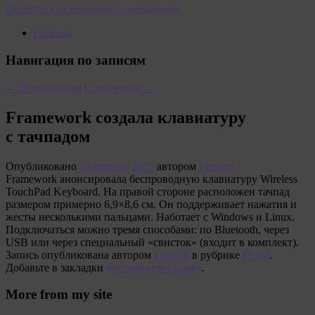
Перейти к основному содержимому
Главная
Навигация по записям
←
Предыдущая
Следующая
→
Framework создала клавиатуру
с тачпадом
Опубликовано
23 апреля, 2026
автором
Ferra.ru
Framework анонсировала беспроводную клавиатуру Wireless
TouchPad Keyboard. На правой стороне расположен тачпад
размером примерно 6,9×8,6 см. Он поддерживает нажатия и
жесты несколькими пальцами. Hаботает с Windows и Linux.
Подключаться можно тремя способами: по Bluetooth, через
USB или через специальный «свисток» (входит в комплект).
Запись опубликована автором
Ferra.ru
в рубрике
Игры
.
Добавьте в закладки
постоянную ссылку
.
More from my site