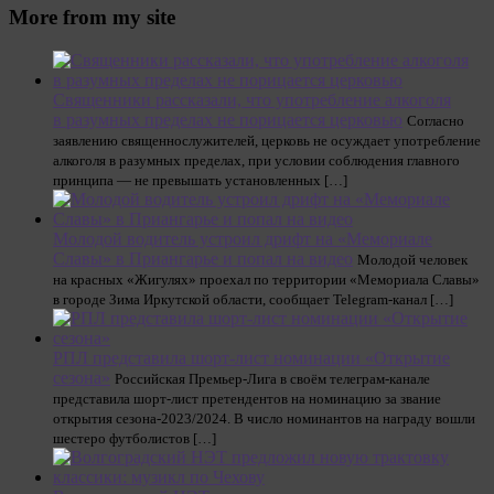
More from my site
Священники рассказали, что употребление алкоголя
в разумных пределах не порицается церковью
Согласно
заявлению священнослужителей, церковь не осуждает употребление
алкоголя в разумных пределах, при условии соблюдения главного
принципа — не превышать установленных […]
Молодой водитель устроил дрифт на «Мемориале
Славы» в Приангарье и попал на видео
Молодой человек
на красных «Жигулях» проехал по территории «Мемориала Славы»
в городе Зима Иркутской области, сообщает Telegram-канал […]
РПЛ представила шорт-лист номинации «Открытие
сезона»
Российская Премьер-Лига в своём телеграм-канале
представила шорт-лист претендентов на номинацию за звание
открытия сезона-2023/2024. В число номинантов на награду вошли
шестеро футболистов […]