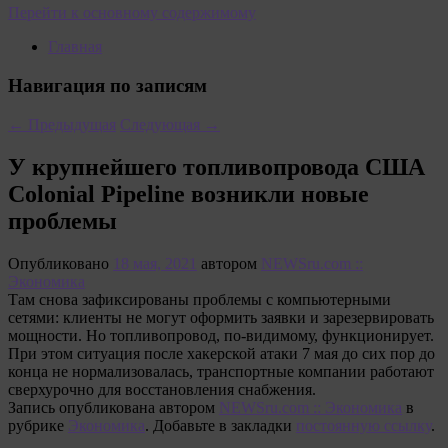
Перейти к основному содержимому
Главная
Навигация по записям
←
Предыдущая
Следующая
→
У крупнейшего топливопровода США
Colonial Pipeline возникли новые
проблемы
Опубликовано
18 мая, 2021
автором
NEWSru.com ::
Экономика
Там снова зафиксированы проблемы с компьютерными
сетями: клиенты не могут оформить заявки и зарезервировать
мощности. Но топливопровод, по-видимому, функционирует.
При этом ситуация после хакерской атаки 7 мая до сих пор до
конца не нормализовалась, транспортные компании работают
сверхурочно для восстановления снабжения.
Запись опубликована автором
NEWSru.com :: Экономика
в
рубрике
Экономика
. Добавьте в закладки
постоянную ссылку
.