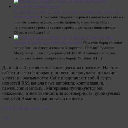
Pravda.Ru: творог с черным тмином поможет улучшить
пищеварение
Сочетание творога с черным тмином может оказать
положительное воздействие на здоровье, в том числе будет
регулировать уровень сахара в крови и улучшить пищеварение.
Об этом сообщает […]
Google
признал борщ российским блюдом
При этом борщ считают
национальным блюдом также в Белоруссии, Польше, Румынии,
Молдавии и Литве, подчеркивал МИД РФ. А наиболее яростно
отстаивает звание изобретателя борща Украина. В […]
Данный сайт не является коммерческим проектом. На этом
сайте ни чего не продают, ни чего не покупают, ни какие
услуги не оказываются. Сайт представляет собой ленту
новостей RSS канала news.rambler.ru, kommersant.ru,
newsru.com и lenta.ru . Материалы публикуются без
искажения, ответственность за достоверность публикуемых
новостей Администрация сайта не несёт.
Сайт от psikhoter @ 2023
Top