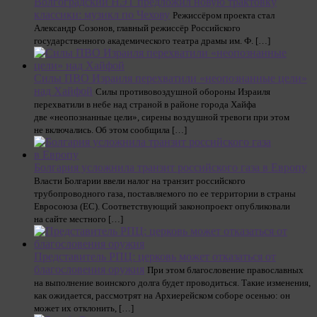
Волгоградский НЭТ предложил новую трактовку
классики: музикл по Чехову
Режиссёром проекта стал
Александр Созонов, главный режиссёр Российского
государственного академического театра драмы им. Ф. […]
Силы ПВО Израиля перехватили «неопознанные цели»
над Хайфой
Силы противовоздушной обороны Израиля
перехватили в небе над страной в районе города Хайфа
две «неопознанные цели», сирены воздушной тревоги при этом
не включались. Об этом сообщила […]
Болгария усложнила транзит российского газа в Европу
Власти Болгарии ввели налог на транзит российского
трубопроводного газа, поставляемого по ее территории в страны
Евросоюза (ЕС). Соответствующий законопроект опубликовали
на сайте местного […]
Представитель РПЦ: церковь может отказаться от
благословения оружия
При этом благословение православных
на выполнение воинского долга будет проводиться. Такие изменения,
как ожидается, рассмотрят на Архиерейском соборе осенью: он
может их отклонить, […]