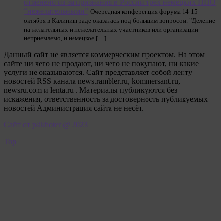
отменено из-за признания в России трех немецких НПО
“нежелательными”
Очередная конференция форума 14-15
октября в Калининграде оказалась под большим вопросом. "Деление
на желательных и нежелательных участников или организации
неприемлемо, и немецкое […]
Данный сайт не является коммерческим проектом. На этом
сайте ни чего не продают, ни чего не покупают, ни какие
услуги не оказываются. Сайт представляет собой ленту
новостей RSS канала news.rambler.ru, kommersant.ru,
newsru.com и lenta.ru . Материалы публикуются без
искажения, ответственность за достоверность публикуемых
новостей Администрация сайта не несёт.
Сайт от psikhoter @ 2023
Top