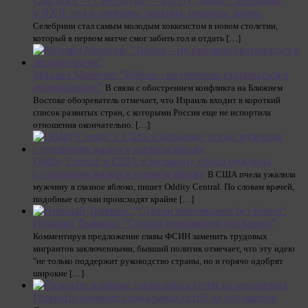
Сан-Хосе — Сент-Луис — 4:5 ОТ, дебют Селебрини
в НХЛ, гол и передача, реакция, рекорды, видео
Селебрини стал самым молодым хоккеистом в новом столетии,
который в первом матче смог забить гол и отдать […]
Михаил Макогон: “Война – не причина скатываться в
авторитаризм”
В связи с обострением конфликта на Ближнем
Востоке обозреватель отмечает, что Израиль входит в короткий
список развитых стран, с которыми Россия еще не испортила
отношения окончательно. […]
Oddity Central: в США в больницу попал мужчина
с пчелиным жалом в глазном яблоке
В США пчела ужалила
мужчину в глазное яблоко, пишет Oddity Central. По словам врачей,
подобные случаи происходят крайне […]
Николай Травкин: “Сталин невозможен без Берии”
Комментируя предложение главы ФСИН заменить трудовых
мигрантов заключенными, бывший политик отмечает, что эту идею
"не только поддержит руководство страны, но и горячо одобрят
широкие […]
Раскрыто влияние социальных сетей на отношения