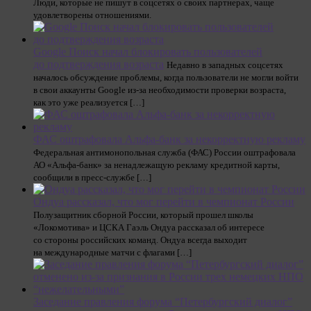
Люди, которые не пишут в соцсетях о своих партнерах, чаще
удовлетворены отношениями.
Google Поиск начал блокировать пользователей
до подтверждения возраста
Недавно в западных соцсетях
началось обсуждение проблемы, когда пользователи не могли войти
в свои аккаунты Google из-за необходимости проверки возраста,
как это уже реализуется […]
ФАС оштрафовала Альфа-банк за некорректную рекламу
Федеральная антимонопольная служба (ФАС) России оштрафовала
АО «Альфа-банк» за ненадлежащую рекламу кредитной карты,
сообщили в пресс-службе […]
Ондуа рассказал, что мог перейти в чемпионат России
Полузащитник сборной России, который прошел школы
«Локомотива» и ЦСКА Гаэль Ондуа рассказал об интересе
со стороны российских команд. Ондуа всегда выходит
на международные матчи с флагами […]
Заседание правления форума “Петербургский диалог”