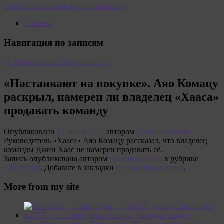
Перейти к основному содержимому
Главная
Навигация по записям
←
Предыдущая
Следующая
→
«Настаивают на покупке». Аяо Комацу
раскрыл, намерен ли владелец «Хааса»
продавать команду
Опубликовано
14 июля, 2025
автором
Чемпионат.com
Руководитель «Хааса» Аяо Комацу рассказал, что владелец
команды Джин Хаас не намерен продавать её.
Запись опубликована автором
Чемпионат.com
в рубрике
Автоспорт
. Добавьте в закладки
постоянную ссылку
.
More from my site