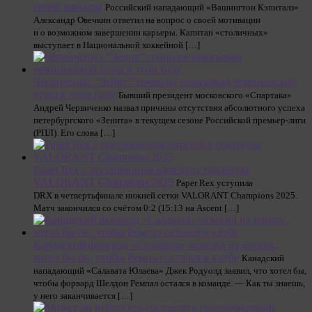
своей карьеры
Российский нападающий «Вашингтон Кэпиталз»
Александр Овечкин ответил на вопрос о своей мотивации
и о возможном завершении карьеры. Капитан «столичных»
выступает в Национальной хоккейной […]
Червиченко: “Зенит” точно не показывал чемпионской
игры в этом году
Бывший президент московского «Спартака»
Андрей Червиченко назвал причины отсутствия абсолютного успеха
петербургского «Зенита» в текущем сезоне Российской премьер-лиги
(РПЛ). Его слова […]
Paper Rex с россиянином something покинула
VALORANT Champions 2025
Paper Rex уступила
DRX в четвертьфинале нижней сетки VALORANT Champions 2025.
Матч закончился со счётом 0:2 (15:13 на Ascent […]
Канадский форвард «Салавата» ответил на вопрос,
хотел бы он, чтобы Ремпал остался в клубе
Канадский
нападающий «Салавата Юлаева» Джек Родуолд заявил, что хотел бы,
чтобы форвард Шелдон Ремпал остался в команде. — Как ты знаешь,
у него заканчивается […]