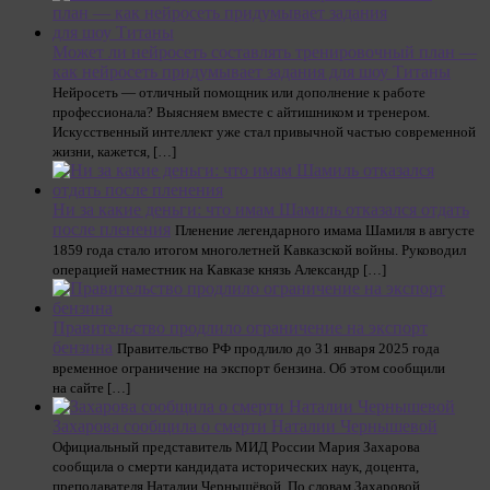
Может ли нейросеть составлять тренировочный план —
как нейросеть придумывает задания для шоу Титаны
Нейросеть — отличный помощник или дополнение к работе
профессионала? Выясняем вместе с айтишником и тренером.
Искусственный интеллект уже стал привычной частью современной
жизни, кажется, […]
Ни за какие деньги: что имам Шамиль отказался отдать
после пленения
Пленение легендарного имама Шамиля в августе
1859 года стало итогом многолетней Кавказской войны. Руководил
операцией наместник на Кавказе князь Александр […]
Правительство продлило ограничение на экспорт
бензина
Правительство РФ продлило до 31 января 2025 года
временное ограничение на экспорт бензина. Об этом сообщили
на сайте […]
Захарова сообщила о смерти Наталии Чернышевой
Официальный представитель МИД России Мария Захарова
сообщила о смерти кандидата исторических наук, доцента,
преподавателя Наталии Чернышёвой. По словам Захаровой,