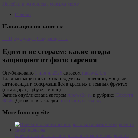
Перейти к основному содержимому
Главная
Навигация по записям
←
Предыдущая
Следующая
→
Едим и не сгораем: какие ягоды
защищают от фотостарения
Опубликовано
1 июня, 2026
автором
runews24.ru
Главный защитник в этих продуктах — ликопин, мощный
антиоксидант, содержащийся в красных и темных фруктах
(помидорах, арбузе, вишне).
Запись опубликована автором
runews24.ru
в рубрике
Новости
ЗОЖ
. Добавьте в закладки
постоянную ссылку
.
More from my site
Овечкин ответил на вопрос о возможном завершении