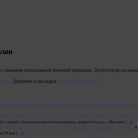
суши
ю с началом специальной военной операции. Полуостров на дан
вости
. Добавьте в закладки
постоянную ссылку
.
Ортопед Беляков рассказал, как правильно выбрать л
Стало известно, как загорать людям с большим ко
 у людей с большим количеством родинок, заявил в беседе с «Вестями […]
Орлов ответил, состоится ли трансфер Тюкавина в “Зенит”
И
а 20 млн […]