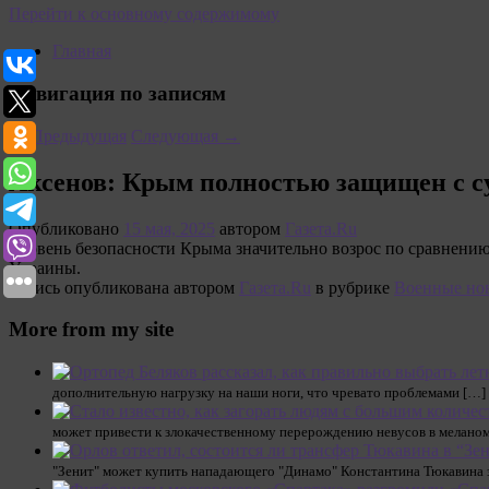
Перейти к основному содержимому
Главная
Навигация по записям
←
Предыдущая
Следующая
→
Аксенов: Крым полностью защищен с 
Опубликовано
15 мая, 2025
автором
Газета.Ru
Уровень безопасности Крыма значительно возрос по сравнени
Украины.
Запись опубликована автором
Газета.Ru
в рубрике
Военные но
More from my site
дополнительную нагрузку на наши ноги, что чревато проблемами […]
может привести к злокачественному перерождению невусов в меланому
"Зенит" может купить нападающего "Динамо" Константина Тюкавина з