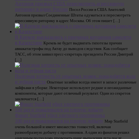
Антонов призвал США пересмотреть агрессивную
риторику в адрес России
Посол России в США Анатолий
Антонов призвал Соединенные Штаты одуматься и пересмотреть
агрессивную риторику в адрес Москвы. Об этом пишет […]
В Кремле высказались о причинах крушения самолета
в Казахстане
Кремль не будет выдвигать гипотезы причин
авиакатастрофы под Актау до выводов следствия. Как сообщает
ТАСС, об этом заявил пресс-секретарь президента России Дмитрий
[…]
Полезная хитрость от опытных хозяек: понадобятся кола
и зубная паста
Опытные хозяйки всегда имеют в запасе различные
лайфхаки в уборке. Некоторые используют редкие и неожиданные
компоненты, которые дают отличный результат. Один из секретов
заключается […]
Фанат Starfield убил элитного противника
100 раз и пожаловался на плохую добычу
Мир Starfield
очень большой и имеет множество тонкостей, включая
разнообразную добычу с противников. А один из фанатов решил
«научным подходом» проверить шанс выпадения лута после