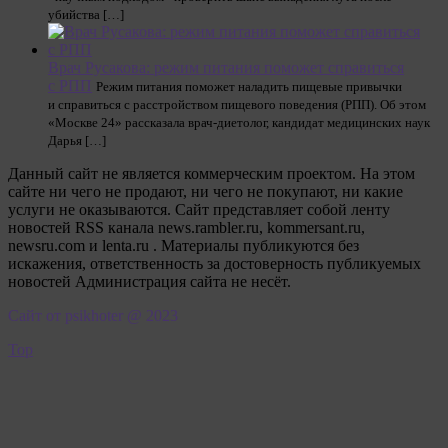
убийства […]
Врач Русакова: режим питания поможет справиться
с РПП
Режим питания поможет наладить пищевые привычки
и справиться с расстройством пищевого поведения (РПП). Об этом
«Москве 24» рассказала врач-диетолог, кандидат медицинских наук
Дарья […]
Данный сайт не является коммерческим проектом. На этом
сайте ни чего не продают, ни чего не покупают, ни какие
услуги не оказываются. Сайт представляет собой ленту
новостей RSS канала news.rambler.ru, kommersant.ru,
newsru.com и lenta.ru . Материалы публикуются без
искажения, ответственность за достоверность публикуемых
новостей Администрация сайта не несёт.
Сайт от psikhoter @ 2023
Top