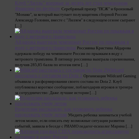
Клуб “Лилль” впервые за десять лет стал чемпионом
Франции по футболу
Серебряный призер "ПСЖ" и бронзовый
"Монако", за который выступает полузащитник сборной России
Александр Головин, вместе с "Лиллем" в следующем сезоне сыграют
[…]
Айдарова выиграла чемпионат России по прыжкам в
воду с метрового трамплина
Россиянка Кристина Айдарова
одержала победу на чемпионате России по прыжкам в воду с
метрового трамплина. В пятницу россиянка выиграла соревнования,
получив 285,85 балла по итогам пяти […]
Wildcard
рассталась с составом по Dota 2
Организация Wildcard Gaming
объявила о расформировании своего состава по Dota 2. Клуб
опубликовал короткое сообщение, поблагодарив игроков и тренера
за сотрудничество: Даже лучшие истории […]
Родителям рассказали, как уговорить ребенка
продолжать учебу летом
Убедить ребенка заниматься учебой
летом можно, если описать ему возможные ситуации развития
событий, заявила в беседе с РИАМО педагог-психолог Марина […]