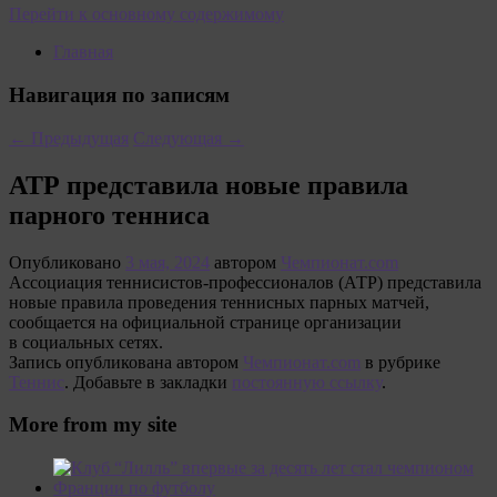
Перейти к основному содержимому
Главная
Навигация по записям
←
Предыдущая
Следующая
→
ATP представила новые правила
парного тенниса
Опубликовано
3 мая, 2024
автором
Чемпионат.com
Ассоциация теннисистов-профессионалов (АТР) представила
новые правила проведения теннисных парных матчей,
сообщается на официальной странице организации
в социальных сетях.
Запись опубликована автором
Чемпионат.com
в рубрике
Теннис
. Добавьте в закладки
постоянную ссылку
.
More from my site