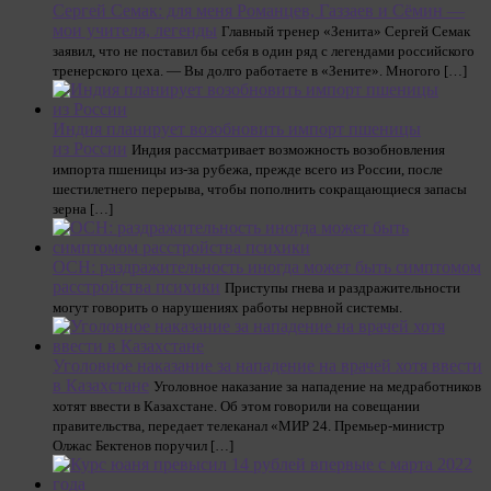
Сергей Семак: для меня Романцев, Газзаев и Сёмин —
мои учителя, легенды
Главный тренер «Зенита» Сергей Семак
заявил, что не поставил бы себя в один ряд с легендами российского
тренерского цеха. — Вы долго работаете в «Зените». Многого […]
Индия планирует возобновить импорт пшеницы
из России
Индия рассматривает возможность возобновления
импорта пшеницы из-за рубежа, прежде всего из России, после
шестилетнего перерыва, чтобы пополнить сокращающиеся запасы
зерна […]
ОСН: раздражительность иногда может быть симптомом
расстройства психики
Приступы гнева и раздражительности
могут говорить о нарушениях работы нервной системы.
Уголовное наказание за нападение на врачей хотя ввести
в Казахстане
Уголовное наказание за нападение на медработников
хотят ввести в Казахстане. Об этом говорили на совещании
правительства, передает телеканал «МИР 24. Премьер-министр
Олжас Бектенов поручил […]