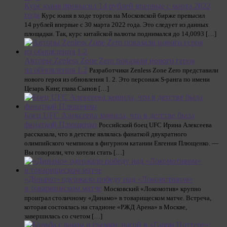
Курс юаня превысил 14 рублей впервые с марта 2022
года
Курс юаня в ходе торгов на Московской бирже превысил
14 рублей впервые с 30 марта 2022 года. Это следует из данных
площадки. Так, курс китайской валюты поднимался до 14,0093 […]
Авторы Zenless Zone Zero показали нового героя
из обновления 1.2
Разработчики Zenless Zone Zero представили
нового героя из обновления 1. 2. Это персонаж S-ранга по имени
Цезарь Кинг, глава Сынов […]
Боец UFC Алексеева заявила, что в детстве была
фанаткой Плющенко
Российский боец UFC Ирина Алексеева
рассказала, что в детстве являлась фанаткой двукратного
олимпийского чемпиона в фигурном катании Евгения Плющенко. —
Вы говорили, что хотели стать […]
«Динамо» одержало победу над «Локомотивом»
в товарищеском матче
Московский «Локомотив» крупно
проиграл столичному «Динамо» в товарищеском матче. Встреча,
которая состоялась на стадионе «РЖД Арена» в Москве,
завершилась со счетом […]