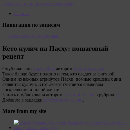
Перейти к основному содержимому
Главная
Навигация по записям
←
Предыдущая
Следующая
→
Кето кулич на Пасху: пошаговый
рецепт
Опубликовано
5 мая, 2024
автором
Чемпионат.com
Такое блюдо будет полезно и тем, кто следит за фигурой.
Одним из важных атрибутов Пасхи, помимо крашеных яиц,
являются куличи. Этот десерт считается символом
воскрешения и новой жизни.
Запись опубликована автором
Чемпионат.com
в рубрике
Еда
.
Добавьте в закладки
постоянную ссылку
.
More from my site