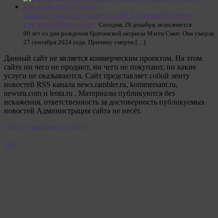
Борьба с раком и съемки лысой в «Гарри Поттере»:
как жила Мэгги Смит
Сегодня, 28 декабря, исполняется
90 лет со дня рождения британской актрисы Мэгги Смит. Она умерла
27 сентября 2024 года. Причину смерти […]
Данный сайт не является коммерческим проектом. На этом
сайте ни чего не продают, ни чего не покупают, ни какие
услуги не оказываются. Сайт представляет собой ленту
новостей RSS канала news.rambler.ru, kommersant.ru,
newsru.com и lenta.ru . Материалы публикуются без
искажения, ответственность за достоверность публикуемых
новостей Администрация сайта не несёт.
Сайт от psikhoter @ 2023
Top