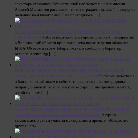
секретарь столичной Общественной наблюдательной комиссии
Алексей Мельников рассказал, что тот страдает одышкой и похудел в
больнице на 4 килограмма. Ему приходилось […]
В Воронеже обломки БПЛА упали на территорию
предприятия
Работа цеха одного из промышленных предприятий
в Воронежской области приостановлена после падения обломков
БПЛА. Об этом в своем Telegram-канале сообщил губернатор
региона Александр […]
Искусство заботы о себе: пять творческих подходов
к поддержанию психического здоровья
Часто мы заботимся
о близких, но забываем о себе, хотя наше психическое здоровье
напрямую зависит от того, насколько хорошо мы проявляем заботу
о собственном […]
«Пора избавляться от стереотипов». Агата Муцениеце
откровенно рассказала о работе в кабаре
Актриса
высказалась о своем участии в скандальном проекте «Абсолютно
другая нага».