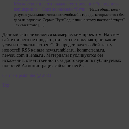
Московские власти начали тестирование “народного
каршеринга”. Сервис назвали “Рули”
"Наша общая цель -
разумно уменьшить число автомобилей в городе, которые стоят без
дела на парковке. Сервис "Рули" однозначно этому поспособствует",
- считает глава […]
Данный сайт не является коммерческим проектом. На этом
сайте ни чего не продают, ни чего не покупают, ни какие
услуги не оказываются. Сайт представляет собой ленту
новостей RSS канала news.rambler.ru, kommersant.ru,
newsru.com и lenta.ru . Материалы публикуются без
искажения, ответственность за достоверность публикуемых
новостей Администрация сайта не несёт.
Сайт от psikhoter @ 2023
Top