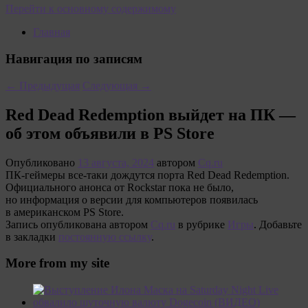
Перейти к основному содержимому
Главная
Навигация по записям
←
Предыдущая
Следующая
→
Red Dead Redemption выйдет на ПК —
об этом объявили в PS Store
Опубликовано
13 августа, 2024
автором
Cq.ru
ПК-геймеры все-таки дождутся порта Red Dead Redemption.
Официального анонса от Rockstar пока не было,
но информация о версии для компьютеров появилась
в американском PS Store.
Запись опубликована автором
Cq.ru
в рубрике
Игры
. Добавьте
в закладки
постоянную ссылку
.
More from my site