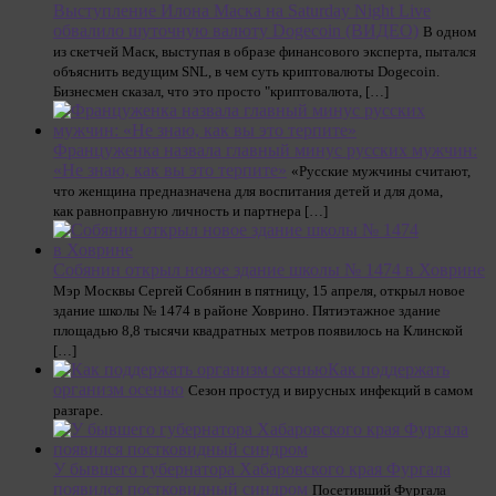
Выступление Илона Маска на Saturday Night Live
обвалило шуточную валюту Dogecoin (ВИДЕО)
В одном
из скетчей Маск, выступая в образе финансового эксперта, пытался
объяснить ведущим SNL, в чем суть криптовалюты Dogecoin.
Бизнесмен сказал, что это просто "криптовалюта, […]
Француженка назвала главный минус русских мужчин:
«Не знаю, как вы это терпите»
«Русские мужчины считают,
что женщина предназначена для воспитания детей и для дома,
как равноправную личность и партнера […]
Собянин открыл новое здание школы № 1474 в Ховрине
Мэр Москвы Сергей Собянин в пятницу, 15 апреля, открыл новое
здание школы № 1474 в районе Ховрино. Пятиэтажное здание
площадью 8,8 тысячи квадратных метров появилось на Клинской
[…]
Как поддержать
организм осенью
Сезон простуд и вирусных инфекций в самом
разгаре.
У бывшего губернатора Хабаровского края Фургала
появился постковидный синдром
Посетивший Фургала