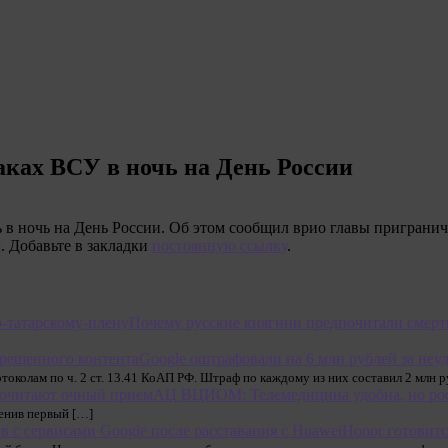
аках ВСУ в ночь на День России
в ночь на День России. Об этом сообщил врио главы пригранич
я
. Добавьте в закладки
постоянную ссылку
.
Почему русские княгини предпочитали смерт
Google оштрафовали на 6 млн рублей за неу
олам по ч. 2 ст. 13.41 КоАП РФ. Штраф по каждому из них составил 2 млн р
АЦ ВЦИОМ: Телемедицина удобна, но ро
енив первый […]
Honor готовит