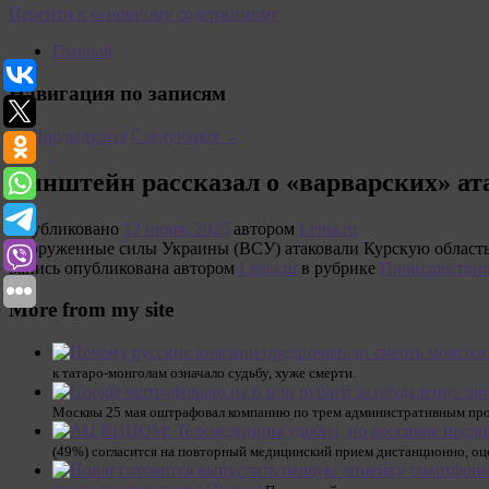
Перейти к основному содержимому
Главная
Навигация по записям
←
Предыдущая
Следующая
→
Хинштейн рассказал о «варварских» ат
Опубликовано
12 июня, 2025
автором
Lenta.ru
Вооруженные силы Украины (ВСУ) атаковали Курскую область 
Запись опубликована автором
Lenta.ru
в рубрике
Происшестви
More from my site
к татаро-монголам означало судьбу, хуже смерти.
Москвы 25 мая оштрафовал компанию по трем административным проток
(49%) согласится на повторный медицинский прием дистанционно, оц