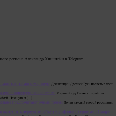
ного региона Александр Хинштейн в Telegram.
ь монголо-татарскому-плену
Для женщин Древней Руси попасть в плен
даление запрещенного контента
Мировой суд Таганского района
ублей. Накануне в […]
ссияне предпочитают очный прием
Почти каждый второй россиянин
ся выпустить первую линейку смартфонов с сервисами Google