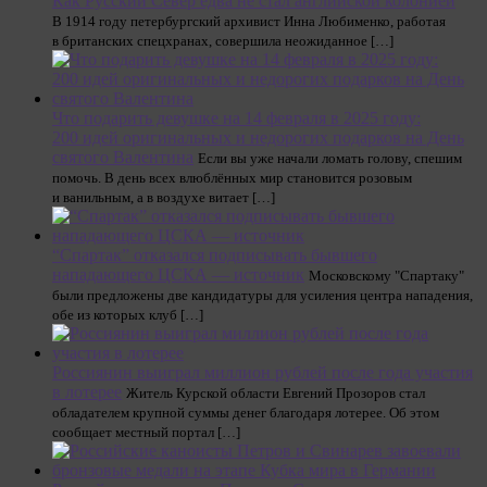
Как Русский Север едва не стал английской колонией
В 1914 году петербургский архивист Инна Любименко, работая
в британских спецхранах, совершила неожиданное […]
Что подарить девушке на 14 февраля в 2025 году:
200 идей оригинальных и недорогих подарков на День
святого Валентина
Если вы уже начали ломать голову, спешим
помочь. В день всех влюблённых мир становится розовым
и ванильным, а в воздухе витает […]
“Спартак” отказался подписывать бывшего
нападающего ЦСКА — источник
Московскому "Спартаку"
были предложены две кандидатуры для усиления центра нападения,
обе из которых клуб […]
Россиянин выиграл миллион рублей после года участия
в лотерее
Житель Курской области Евгений Прозоров стал
обладателем крупной суммы денег благодаря лотерее. Об этом
сообщает местный портал […]