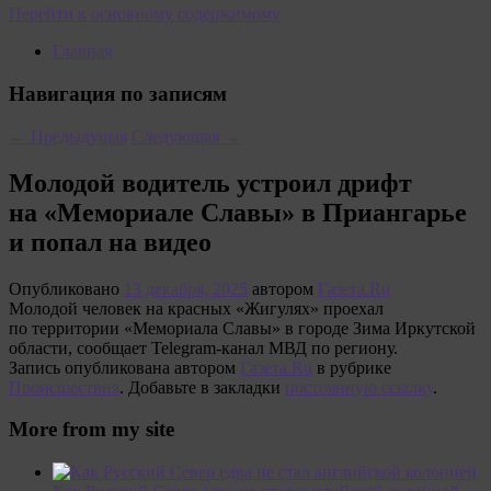
Перейти к основному содержимому
Главная
Навигация по записям
←
Предыдущая
Следующая
→
Молодой водитель устроил дрифт
на «Мемориале Славы» в Приангарье
и попал на видео
Опубликовано
13 декабря, 2025
автором
Газета.Ru
Молодой человек на красных «Жигулях» проехал
по территории «Мемориала Славы» в городе Зима Иркутской
области, сообщает Telegram-канал МВД по региону.
Запись опубликована автором
Газета.Ru
в рубрике
Происшествия
. Добавьте в закладки
постоянную ссылку
.
More from my site