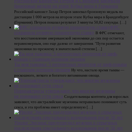
Российские каноисты Петров и Свинарев завоевали
бронзовые медали на этапе Кубка мира в Германии
Российский каноист Захар Петров завоевал бронзовую медаль на
дистанции 1 000 метров на втором этапе Кубка мира в Бранденбурге
(Германия). Петров показал результат 3 минуты 50,82 секунды. […]
ФРС
сохранила нулевую процентную ставку
В ФРС отмечают,
что восстановление американской экономики до сих пор остается
неравномерным, оно еще далеко от завершения. "Пути развития
экономики по-прежнему в значительной степени […]
Ты моя тыковка: 5 интересных рецептов от шеф-повара
с главным осенним овощем
Ну что, настало время тыквы —
роскошного, легкого и богатого витаминами овоща.
Порноактрисы утверждают, что многие мужчины
не понимают сути секса
Создательницы контента для взрослых
заявляют, что австралийские мужчины неправильно понимают суть
секса, и эта проблема имеет определенную […]
Уролог Энсинас предупредил мужчин о серьезных
последствиях сексуального воздержания после 50 лет