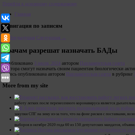
Перейти к основному содержимому
Главная
Навигация по записям
←
Предыдущая
Следующая
→
Врачам разрешат назначать БАДы
Опубликовано
3 июля, 2024
автором
Парламентская газета
Доктора смогут назначать своим пациентам биологически акти
Запись опубликована автором
Парламентская газета
в рубрике
More from my site
работу легких после перенесенного коронавируса является дыхательная
закупки СПГ на зиму из-за того, что на фоне рисков с поставками, 
выборов в октябре 2020 года 60 из 150 депутатских мандатов, объяви