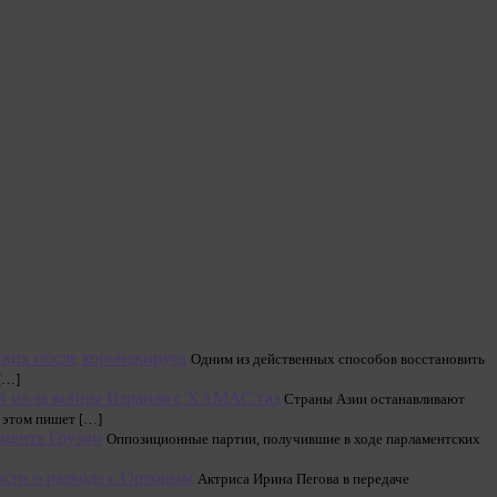
егких после коронавируса
Одним из дейст­венных способов восстановить
 […]
й из-за войны Израиля с ХАМАС газ
Страны Азии останавливают
б этом пишет […]
мента Грузии
Оппозиционные партии, получившие в ходе парламентских
сти о разводе с Орловым
Актриса Ирина Пегова в передаче