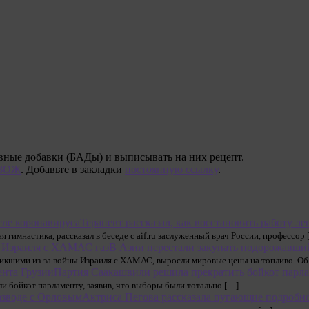
вные добавки (БАДы) и выписывать на них рецепт.
ЗОЖ
. Добавьте в закладки
постоянную ссылку
.
Терапевт рассказал, как восстановить работу л
 гимнастика, рассказал в беседе с aif.ru заслуженный врач России, профессор
В Азии перестали закупать подорожавши
возникшими из-за войны Израиля с ХАМАС, выросли мировые цены на топливо. О
Партия Саакашвили решила прекратить бойкот парла
ли бойкот парламенту, заявив, что выборы были тотально […]
Актриса Пегова рассказала пугающие подробно