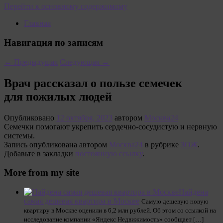
Перейти к основному содержимому
Главная
Навигация по записям
←
Предыдущая
Следующая
→
Врач рассказал о пользе семечек
для пожилых людей
Опубликовано
12 октября, 2023
автором
Москва24
Семечки помогают укрепить сердечно-сосудистую и нервную
системы.
Запись опубликована автором
Москва24
в рубрике
ЗОЖ
.
Добавьте в закладки
постоянную ссылку
.
More from my site
Найдена
самая дешевая квартира в Москве
Самую дешевую новую
квартиру в Москве оценили в 6,2 млн рублей. Об этом со ссылкой на
исследование компании «Яндекс Недвижимость» сообщает […]