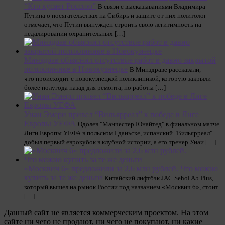
“Кто кусает Россию”
В связи с высказываниями Владимира
Путина о посягательствах на Сибирь и защите от них политолог
отмечает, что Путин вынужден строить свою легитимность на
педалировании охранительных […]
Минздрав объяснил отсутствие работ в давно закрытой
поликлинике в Новокузнецке
В Минздраве рассказали,
что происходит с новокузнецкой поликлиникой, которую закрыли
более полугода назад для ремонта, но работы […]
Унаи Эмери привел “Вильярреал” к победе в Лиге
Европы УЕФА
Одолев "Манчестер Юнайтед" в финальном матче
Лиги Европы УЕФА в польском Гданьске, испанский "Вильярреал"
добыл первый еврокубок в клубной истории, а его тренер Унаи […]
«Москвич 6» предложили за 2,6 млн рублей. Что можно
купить за те же деньги
Китайский лифтбэк JAC Sehol A5 Plus,
который вышел на рынок России под названием «Москвич 6», стоит
[…]
Данный сайт не является коммерческим проектом. На этом
сайте ни чего не продают, ни чего не покупают, ни какие