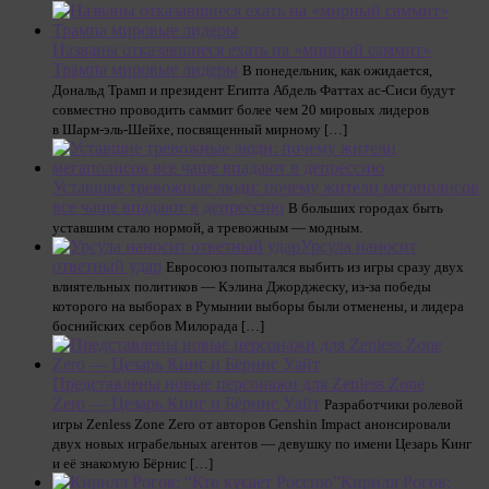
Названы отказавшиеся ехать на «мирный саммит»
Трампа мировые лидеры
В понедельник, как ожидается,
Дональд Трамп и президент Египта Абдель Фаттах ас-Сиси будут
совместно проводить саммит более чем 20 мировых лидеров
в Шарм-эль-Шейхе, посвященный мирному […]
Уставшие тревожные люди: почему жители мегаполисов
все чаще впадают в депрессию
В больших городах быть
уставшим стало нормой, а тревожным — модным.
Урсула наносит
ответный удар
Евросоюз попытался выбить из игры сразу двух
влиятельных политиков — Кэлина Джорджеску, из-за победы
которого на выборах в Румынии выборы были отменены, и лидера
боснийских сербов Милорада […]
Представлены новые персонажи для Zenless Zone
Zero — Цезарь Кинг и Бёрнис Уайт
Разработчики ролевой
игры Zenless Zone Zero от авторов Genshin Impact анонсировали
двух новых играбельных агентов — девушку по имени Цезарь Кинг
и её знакомую Бёрнис […]
Кирилл Рогов: