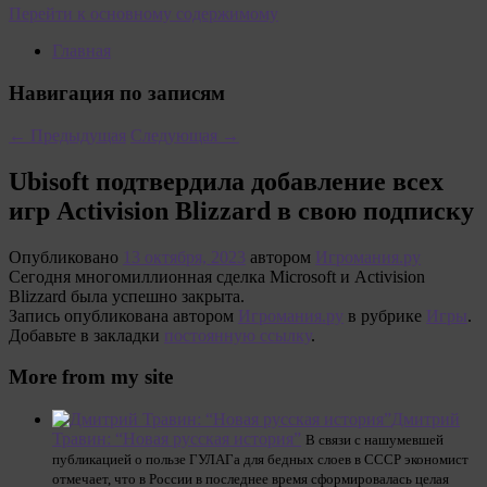
Перейти к основному содержимому
Главная
Навигация по записям
←
Предыдущая
Следующая
→
Ubisoft подтвердила добавление всех
игр Activision Blizzard в свою подписку
Опубликовано
13 октября, 2023
автором
Игромания.ру
Сегодня многомиллионная сделка Microsoft и Activision
Blizzard была успешно закрыта.
Запись опубликована автором
Игромания.ру
в рубрике
Игры
.
Добавьте в закладки
постоянную ссылку
.
More from my site
Дмитрий
Травин: “Новая русская история”
В связи с нашумевшей
публикацией о пользе ГУЛАГа для бедных слоев в СССР экономист
отмечает, что в России в последнее время сформировалась целая