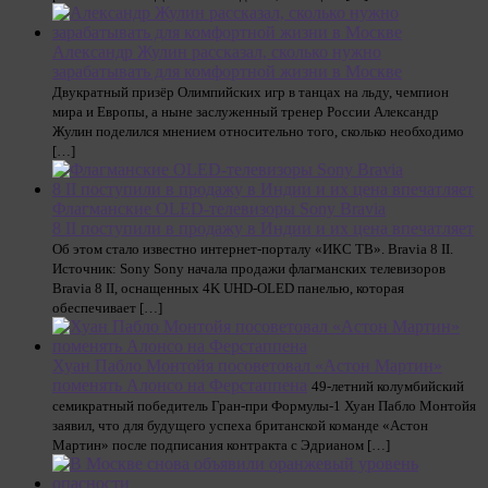
Александр Жулин рассказал, сколько нужно
зарабатывать для комфортной жизни в Москве
Двукратный призёр Олимпийских игр в танцах на льду, чемпион
мира и Европы, а ныне заслуженный тренер России Александр
Жулин поделился мнением относительно того, сколько необходимо
[…]
Флагманские OLED-телевизоры Sony Bravia
8 II поступили в продажу в Индии и их цена впечатляет
Об этом стало известно интернет-порталу «ИКС ТВ». Bravia 8 II.
Источник: Sony Sony начала продажи флагманских телевизоров
Bravia 8 II, оснащенных 4K UHD-OLED панелью, которая
обеспечивает […]
Хуан Пабло Монтойя посоветовал «Астон Мартин»
поменять Алонсо на Ферстаппена
49-летний колумбийский
семикратный победитель Гран-при Формулы-1 Хуан Пабло Монтойя
заявил, что для будущего успеха британской команде «Астон
Мартин» после подписания контракта с Эдрианом […]