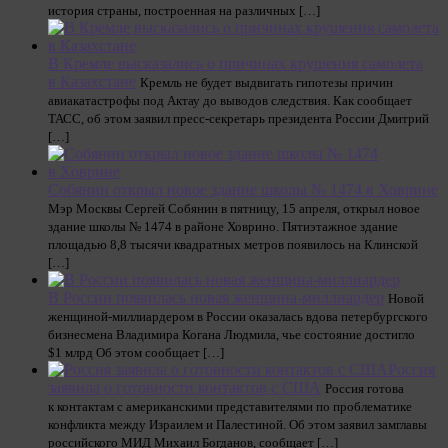
история страны, построенная на различных […]
В Кремле высказались о причинах крушения самолета
в Казахстане
Кремль не будет выдвигать гипотезы причин
авиакатастрофы под Актау до выводов следствия. Как сообщает
ТАСС, об этом заявил пресс-секретарь президента России Дмитрий
[…]
Собянин открыл новое здание школы № 1474 в Ховрине
Мэр Москвы Сергей Собянин в пятницу, 15 апреля, открыл новое
здание школы № 1474 в районе Ховрино. Пятиэтажное здание
площадью 8,8 тысячи квадратных метров появилось на Клинской
[…]
В России появилась новая женщина-миллиардер
Новой
женщиной-миллиардером в России оказалась вдова петербургского
бизнесмена Владимира Когана Людмила, чье состояние достигло
$1 млрд Об этом сообщает […]
Россия
заявила о готовности контактов с США
Россия готова
к контактам с американскими представителями по проблематике
конфликта между Израилем и Палестиной. Об этом заявил замглавы
российского МИД Михаил Богданов, сообщает […]