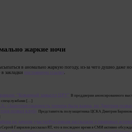
омально жаркие ночи
ысыпаться в аномально жаркую погоду, из-за чего душно даже н
е в закладки
постоянную ссылку
.
равкин: “Коварный замысел ЦРУ”
В преддверии анонсированного выст
м спецслужбами […]
трия позвал клуб»
Представитель полузащитника ЦСКА Дмитрия Баринова
]
Россиянам рассказали о правовых аспект
Сергей Гаврилов рассказал RT, что в последнее время в СМИ активно обсужд