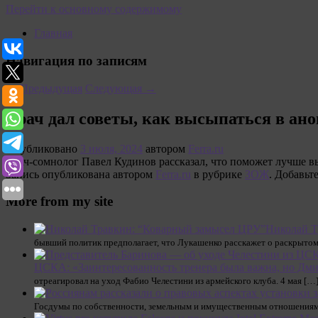
Перейти к основному содержимому
Главная
Навигация по записям
←
Предыдущая
Следующая
→
Врач дал советы, как высыпаться в ан
Опубликовано
3 июля, 2024
автором
Ferra.ru
Врач-сомнолог Павел Кудинов рассказал, что поможет лучше в
Запись опубликована автором
Ferra.ru
в рубрике
ЗОЖ
. Добавьт
More from my site
Николай Т
бывший политик предполагает, что Лукашенко расскажет о раскрыто
ЦСКА: «Заинтересованность тренера была важна, но Дми
отреагировал на уход Фабио Челестини из армейского клуба. 4 мая […
Госдумы по собственности, земельным и имущественным отношениям 