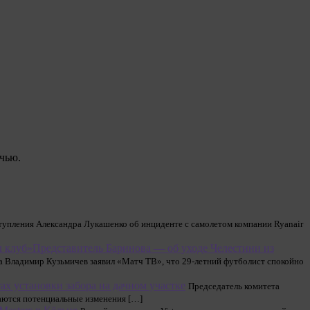
очью.
упления Александра Лукашенко об инциденте с самолетом компании Ryanair
Представитель Баринова — об уходе Челестини из
 Владимир Кузьмичев заявил «Матч ТВ», что 29‑летний футболист спокойно
ах установки забора на дачном участке
Председатель комитета
аются потенциальные изменения […]