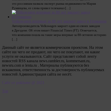
это россиянам назвала эксперт рынка недвижимости Мария
Румянцева, ее слова привел телеканал […]
Volkswagen впервые за 88 лет закроет завод в Германии
Автопроизводитель Volkswagen закроет один из своих заводов
в Дрездене. Об этом пишет Financial Times (FT). Отмечается,
что компания пошла на такие меры впервые за 88-летнюю историю
[…]
Данный сайт не является коммерческим проектом. На этом
сайте ни чего не продают, ни чего не покупают, ни какие
услуги не оказываются. Сайт представляет собой ленту
новостей RSS канала news.rambler.ru, kommersant.ru,
newsru.com и lenta.ru . Материалы публикуются без
искажения, ответственность за достоверность публикуемых
новостей Администрация сайта не несёт.
Сайт от psikhoter @ 2023
Top