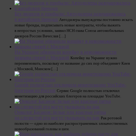
Без дворцов и прибыли: Автодилеры разочаровались
в китайских брендах
Автодилеры вынуждены постоянно искать
новые бренды, подписывать новые контракты, чтобы выжить
в непростых условиях, заявил НСН глава Союза автомобильных
дилеров России Вячеслав […]
На Украине обвинили копейку в невозможности
разрыва связей с Москвой
Копейку на Украине нужно
переименовать, поскольку ее название до сих пор объединяет Киев
с Москвой, Минском […]
Google полностью отключила монетизацию YouTube-
блогерам из России
Сервис Google полностью отключил
монетизацию для российских блогеров на площадке YouTube.
Онколог Басанов: белые или красные пятна
на слизистой рта могут указывать на рак
Рак ротовой
полости — одно из наиболее распространенных злокачественных
новообразований головы и шеи.