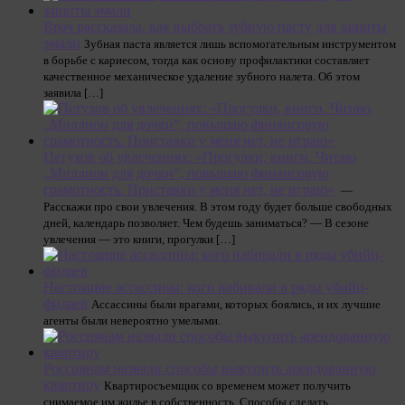
Врач рассказала, как выбрать зубную пасту для защиты
эмали
Зубная паста является лишь вспомогательным инструментом
в борьбе с кариесом, тогда как основу профилактики составляет
качественное механическое удаление зубного налета. Об этом
заявила […]
Петухов об увлечениях: «Прогулки, книги. Читаю
„Миллион для дочки“, повышаю финансовую
грамотность. Приставки у меня нет, не играю»
—
Расскажи про свои увлечения. В этом году будет больше свободных
дней, календарь позволяет. Чем будешь заниматься? — В сезоне
увлечения — это книги, прогулки […]
Настоящие ассассины: кого набирали в ряды убийц-
фидаев
Ассассины были врагами, которых боялись, и их лучшие
агенты были невероятно умелыми.
Россиянам назвали способы выкупить арендованную
квартиру
Квартиросъемщик со временем может получить
снимаемое им жилье в собственность. Способы сделать