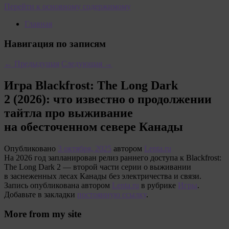
Перейти к основному содержимому
Главная
Навигация по записям
←
Предыдущая
Следующая
→
Игра Blackfrost: The Long Dark
2 (2026): что известно о продолжении
тайтла про выживание
на обесточенном севере Канады
Опубликовано
3 октября, 2025
автором
Lenta.ru
На 2026 год запланирован релиз раннего доступа к Blackfrost:
The Long Dark 2 — второй части серии о выживании
в заснеженных лесах Канады без электричества и связи.
Запись опубликована автором
Lenta.ru
в рубрике
Игры
.
Добавьте в закладки
постоянную ссылку
.
More from my site