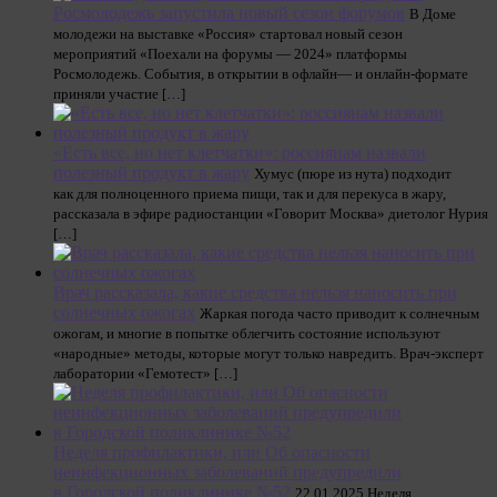
Росмолодежь запустила новый сезон форумов
В Доме
молодежи на выставке «Россия» стартовал новый сезон
мероприятий «Поехали на форумы — 2024» платформы
Росмолодежь. События, в открытии в офлайн— и онлайн-формате
приняли участие […]
«Есть все, но нет клетчатки»: россиянам назвали
полезный продукт в жару
Хумус (пюре из нута) подходит
как для полноценного приема пищи, так и для перекуса в жару,
рассказала в эфире радиостанции «Говорит Москва» диетолог Нурия
[…]
Врач рассказала, какие средства нельзя наносить при
солнечных ожогах
Жаркая погода часто приводит к солнечным
ожогам, и многие в попытке облегчить состояние используют
«народные» методы, которые могут только навредить. Врач-эксперт
лаборатории «Гемотест» […]
Неделя профилактики, или Об опасности
неинфекционных заболеваний предупредили
в Городской поликлинике №52
22.01.2025 Неделя