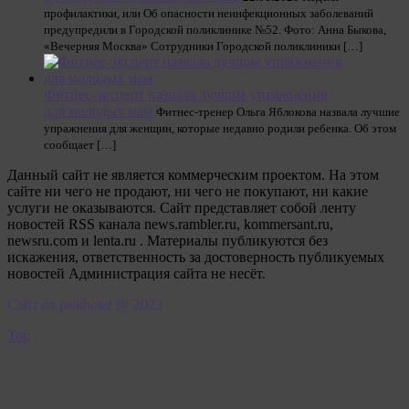
профилактики, или Об опасности неинфекционных заболеваний
предупредили в Городской поликлинике №52. Фото: Анна Быкова,
«Вечерняя Москва» Сотрудники Городской поликлиники […]
Фитнес-эксперт назвала лучшие упражнения
для молодых мам
Фитнес-тренер Ольга Яблокова назвала лучшие
упражнения для женщин, которые недавно родили ребенка. Об этом
сообщает […]
Данный сайт не является коммерческим проектом. На этом
сайте ни чего не продают, ни чего не покупают, ни какие
услуги не оказываются. Сайт представляет собой ленту
новостей RSS канала news.rambler.ru, kommersant.ru,
newsru.com и lenta.ru . Материалы публикуются без
искажения, ответственность за достоверность публикуемых
новостей Администрация сайта не несёт.
Сайт от psikhoter @ 2023
Top