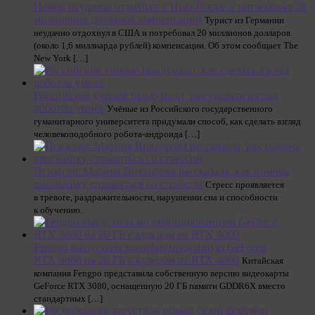
Немец неудачно отдохнул в Нью-Йорке и потребовал 20
миллионов долларов компенсации
Турист из Германии
неудачно отдохнул в США и потребовал 20 миллионов долларов
(около 1,6 миллиарда рублей) компенсации. Об этом сообщает The
New York […]
Российские учёные придумали, как сделать взгляд
роботов умнее
Учёные из Российского государственного
гуманитарного университета придумали способ, как сделать взгляд
человекоподобного робота-андроида […]
Психолог Марина Викторова рассказала, как помочь
школьнику справиться со стрессом
Стресс проявляется
в тревоге, раздражительности, нарушении сна и способности
к обучению.
Fengpo выпустила модифицированную GeForce
RTX 3080 на 20 ГБ с кулером от RTX 4090
Китайская
компания Fengpo представила собственную версию видеокарты
GeForce RTX 3080, оснащенную 20 ГБ памяти GDDR6X вместо
стандартных […]