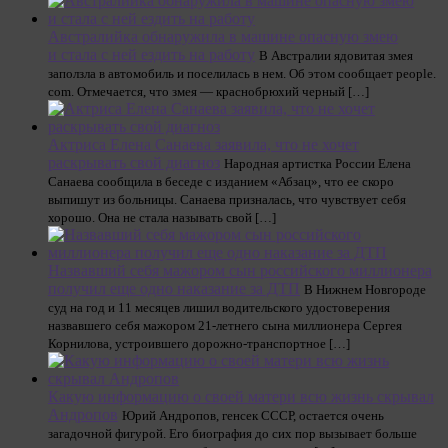
Австралийка обнаружила в машине опасную змею
и стала с ней ездить на работу
В Австралии ядовитая змея
заползла в автомобиль и поселилась в нем. Об этом сообщает people.
com. Отмечается, что змея — краснобрюхий черный […]
Актриса Елена Санаева заявила, что не хочет
раскрывать свой диагноз
Народная артистка России Елена
Санаева сообщила в беседе с изданием «Абзац», что ее скоро
выпишут из больницы. Санаева призналась, что чувствует себя
хорошо. Она не стала называть свой […]
Назвавший себя мажором сын российского миллионера
получил еще одно наказание за ДТП
В Нижнем Новгороде
суд на год и 11 месяцев лишил водительского удостоверения
назвавшего себя мажором 21-летнего сына миллионера Сергея
Корнилова, устроившего дорожно-транспортное […]
Какую информацию о своей матери всю жизнь скрывал
Андропов
Юрий Андропов, генсек СССР, остается очень
загадочной фигурой. Его биография до сих пор вызывает больше