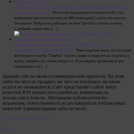
ИИ-чат от Microsoft помогает пользователям пиратить
Windows навсегда
Microsoft порадовали пользователей Сети
возможностью использовать их ИИ-помощник Copilot абсолютно
бесплатно. Нейросеть работает на базе OpenAI и готова помочь
с любыми запросами, […]
Коллектив канувшего в Лету “Тамбова” тепло
попрощался с болельщиками
"Нам искренне жаль, что история
футбольного клуба "Тамбов" так бесславно и скоротечно подошла к
концу, принять это очень непросто. В последнее время мы не раз
оказывались на […]
Данный сайт не является коммерческим проектом. На этом
сайте ни чего не продают, ни чего не покупают, ни какие
услуги не оказываются. Сайт представляет собой ленту
новостей RSS канала news.rambler.ru, kommersant.ru,
newsru.com и lenta.ru . Материалы публикуются без
искажения, ответственность за достоверность публикуемых
новостей Администрация сайта не несёт.
Сайт от psikhoter @ 2023
Top