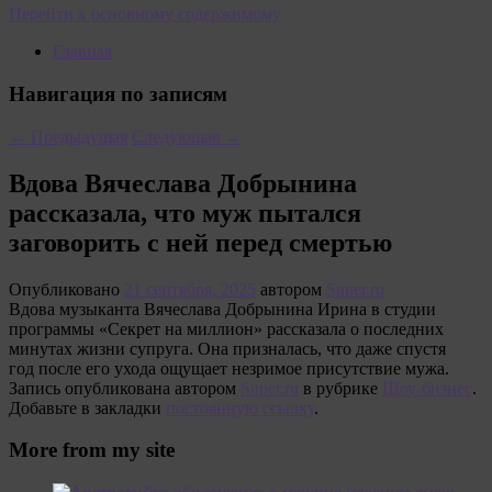
Перейти к основному содержимому
Главная
Навигация по записям
←
Предыдущая
Следующая
→
Вдова Вячеслава Добрынина
рассказала, что муж пытался
заговорить с ней перед смертью
Опубликовано
21 сентября, 2025
автором
Super.ru
Вдова музыканта Вячеслава Добрынина Ирина в студии
программы «Секрет на миллион» рассказала о последних
минутах жизни супруга. Она призналась, что даже спустя
год после его ухода ощущает незримое присутствие мужа.
Запись опубликована автором
Super.ru
в рубрике
Шоу-бизнес
.
Добавьте в закладки
постоянную ссылку
.
More from my site