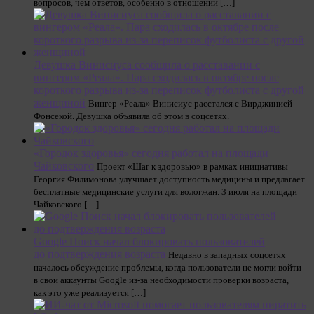
вопросов, чем ответов, особенно в отношении […]
Девушка Винисиуса сообщила о расставании с
вингером «Реала». Пара сходилась в октябре после
короткого разрыва из-за переписок футболиста с другой
женщиной
Вингер «Реала» Винисиус расстался с Вирджинией
Фонсекой. Девушка объявила об этом в соцсетях.
«Городок здоровья» сегодня работал на площади
Чайковского
Проект «Шаг к здоровью» в рамках инициативы
Георгия Филимонова улучшает доступность медицины и предлагает
бесплатные медицинские услуги для вологжан. 3 июля на площади
Чайковского […]
Google Поиск начал блокировать пользователей
до подтверждения возраста
Недавно в западных соцсетях
началось обсуждение проблемы, когда пользователи не могли войти
в свои аккаунты Google из-за необходимости проверки возраста,
как это уже реализуется […]