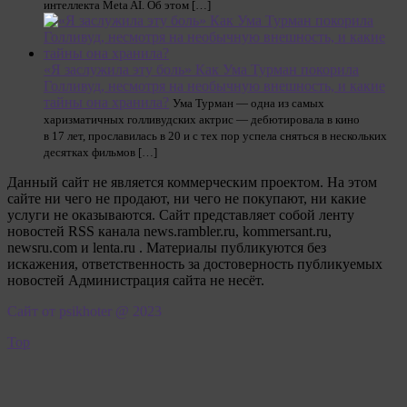
интеллекта Meta AI. Об этом […]
«Я заслужила эту боль» Как Ума Турман покорила
Голливуд, несмотря на необычную внешность, и какие
тайны она хранила?
Ума Турман — одна из самых
харизматичных голливудских актрис — дебютировала в кино
в 17 лет, прославилась в 20 и с тех пор успела сняться в нескольких
десятках фильмов […]
Данный сайт не является коммерческим проектом. На этом
сайте ни чего не продают, ни чего не покупают, ни какие
услуги не оказываются. Сайт представляет собой ленту
новостей RSS канала news.rambler.ru, kommersant.ru,
newsru.com и lenta.ru . Материалы публикуются без
искажения, ответственность за достоверность публикуемых
новостей Администрация сайта не несёт.
Сайт от psikhoter @ 2023
Top