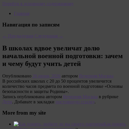
Перейти к основному содержимому
Главная
Навигация по записям
←
Предыдущая
Следующая
→
В школах вдвое увеличат долю
начальной военной подготовки: зачем
и чему будут учить детей
Опубликовано
26 июня, 2026
автором
Вечерняя Москва
В российских школах с 20 до 50 процентов увеличится
количество часов предмета по военной подготовке «Основы
безопасности и защиты Родины».
Запись опубликована автором
Вечерняя Москва
в рубрике
Дети
. Добавьте в закладки
постоянную ссылку
.
More from my site
Как понять,