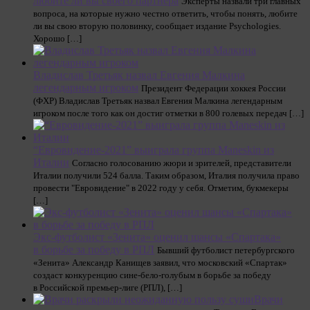
любите ли вы своего партнера
Эксперты назвали три главных
вопроса, на которые нужно честно ответить, чтобы понять, любите
ли вы свою вторую половинку, сообщает издание Psychologies.
Хорошо […]
Владислав Третьяк назвал Евгения Малкина
легендарным игроком
Президент Федерации хоккея России
(ФХР) Владислав Третьяк назвал Евгения Малкина легендарным
игроком после того как он достиг отметки в 800 голевых передач […]
“Евровидение-2021” выиграла группа Maneskin из
Италии
Согласно голосованию жюри и зрителей, представители
Италии получили 524 балла. Таким образом, Италия получила право
провести "Евровидение" в 2022 году у себя. Отметим, букмекеры
[…]
Экс-футболист «Зенита» оценил шансы «Спартака»
в борьбе за победу в РПЛ
Бывший футболист петербургского
«Зенита» Александр Канищев заявил, что московский «Спартак»
создаст конкуренцию сине-бело-голубым в борьбе за победу
в Российской премьер-лиге (РПЛ), […]
Врачи