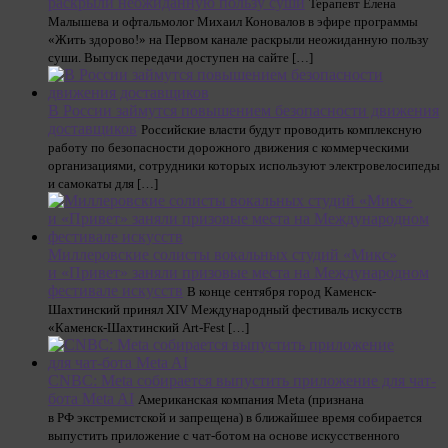
раскрыли неожиданную пользу суши
Терапевт Елена
Малышева и офтальмолог Михаил Коновалов в эфире программы
«Жить здорово!» на Первом канале раскрыли неожиданную пользу
суши. Выпуск передачи доступен на сайте […]
В России займутся повышением безопасности движения
доставщиков
Российские власти будут проводить комплексную
работу по безопасности дорожного движения с коммерческими
организациями, сотрудники которых используют электровелосипеды
и самокаты для […]
Миллеровские солисты вокальных студий «Микс»
и «Привет» заняли призовые места на Международном
фестивале искусств
В конце сентября город Каменск-
Шахтинский принял XIV Международный фестиваль искусств
«Каменск-Шахтинский Art-Fest […]
CNBC: Meta собирается выпустить приложение для чат-
бота Meta AI
Американская компания Meta (признана
в РФ экстремистской и запрещена) в ближайшее время собирается
выпустить приложение с чат-ботом на основе искусственного