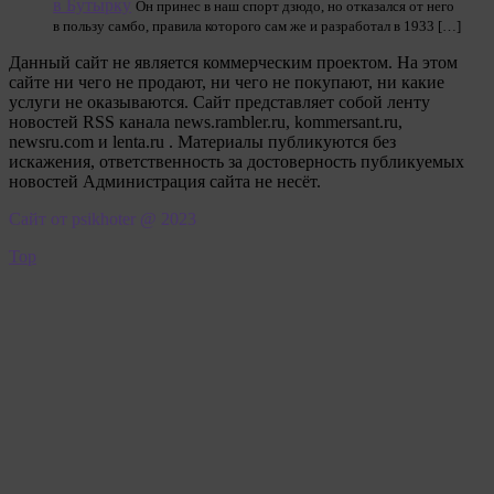
в Бутырку
Он принес в наш спорт дзюдо, но отказался от него
в пользу самбо, правила которого сам же и разработал в 1933 […]
Данный сайт не является коммерческим проектом. На этом
сайте ни чего не продают, ни чего не покупают, ни какие
услуги не оказываются. Сайт представляет собой ленту
новостей RSS канала news.rambler.ru, kommersant.ru,
newsru.com и lenta.ru . Материалы публикуются без
искажения, ответственность за достоверность публикуемых
новостей Администрация сайта не несёт.
Сайт от psikhoter @ 2023
Top