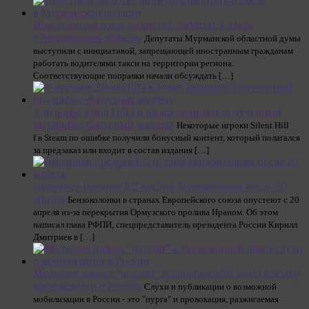
Иностранцам хотят запретить работать в такси
в Мурманской области
Депутаты Мурманской областной думы
выступили с инициативой, запрещающей иностранным гражданам
работать водителями такси на территории региона.
Соответствующие поправки начали обсуждать […]
У игроков Silent Hill f в Steam забирают полученный
по ошибке бонусный контент
Некоторые игроки Silent Hill
f в Steam по ошибке получили бонусный контент, который полагался
за предзаказ или входит в состав издания […]
Дмитриев предрек ЕС пустые бензоколонки после 20
апреля
Бензоколонки в странах Европейского союза опустеют с 20
апреля из-за перекрытия Ормузского пролива Ираном. Об этом
написал глава РФПИ, спецпредставитель президента России Кирилл
Дмитриев в […]
Медведев назвал “пургой” и провокацией врага слухи о
мобилизации в России
Слухи и публикации о возможной
мобилизации в России - это "пурга" и провокация, разжигаемая