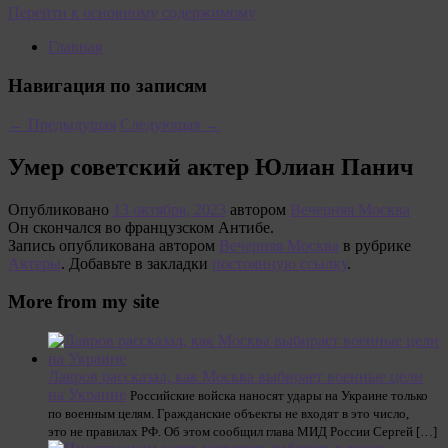
Перейти к основному содержимому
Главная
Навигация по записям
←
Предыдущая
Следующая
→
Умер советский актер Юлиан Панич
Опубликовано
13 октября, 2023
автором
Вечерняя Москва
Он скончался во французском Антибе.
Запись опубликована автором
Вечерняя Москва
в рубрике
Актеры
. Добавьте в закладки
постоянную ссылку
.
More from my site
Лавров рассказал, как Москва выбирает военные цели
на Украине
Российские войска наносят удары на Украине только
по военным целям. Гражданские объекты не входят в это число,
это не правилах РФ. Об этом сообщил глава МИД России Сергей […]