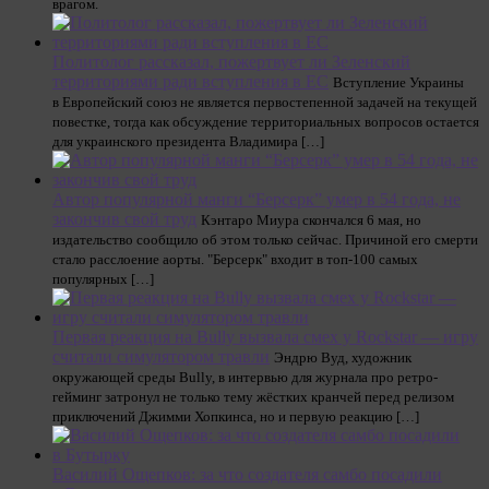
врагом.
Политолог рассказал, пожертвует ли Зеленский
территориями ради вступления в ЕС
Вступление Украины
в Европейский союз не является первостепенной задачей на текущей
повестке, тогда как обсуждение территориальных вопросов остается
для украинского президента Владимира […]
Автор популярной манги “Берсерк” умер в 54 года, не
закончив свой труд
Кэнтаро Миура скончался 6 мая, но
издательство сообщило об этом только сейчас. Причиной его смерти
стало расслоение аорты. "Берсерк" входит в топ-100 самых
популярных […]
Первая реакция на Bully вызвала смех у Rockstar — игру
считали симулятором травли
Эндрю Вуд, художник
окружающей среды Bully, в интервью для журнала про ретро-
гейминг затронул не только тему жёстких кранчей перед релизом
приключений Джимми Хопкинса, но и первую реакцию […]
Василий Ощепков: за что создателя самбо посадили