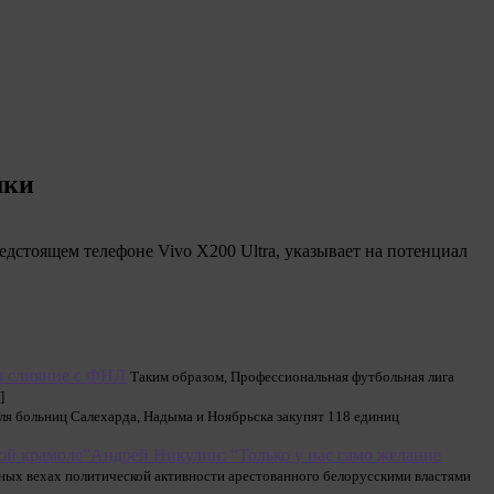
мки
редстоящем телефоне Vivo X200 Ultra, указывает на потенциал
л слияние с ФНЛ
Таким образом, Профессиональная футбольная лига
]
ля больниц Салехарда, Надыма и Ноябрьска закупят 118 единиц
Андрей Никулин: “Только у нас само желание
ных вехах политической активности арестованного белорусскими властями