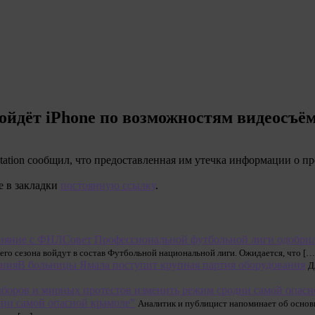
зойдёт iPhone по возможностям видеосъё
 Station сообщил, что предоставленная им утечка информации о п
е в закладки
постоянную ссылку
.
Совет Профессиональной футбольной лиги одобри
его сезона войдут в состав Футбольной национальной лиги. Ожидается, что […
В больницы Ямала поступит крупная партия оборудования
Д
ни самой опасной крамоле”
Аналитик и публицист напоминает об основ