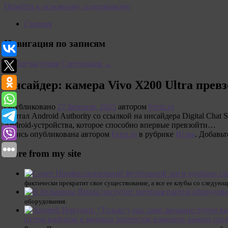
Перейти к основному содержимому
Главная
Навигация по записям
←
Предыдущая
Следующая
→
Инсайдер: камера Vivo X200 Ultra прев
Опубликовано
27 февраля, 2025
автором
Ferra.ru
Портал Android Authority со ссылкой на инсайдера Digital Chat
Android-устройства, которое способно впервые превзойти…
Запись опубликована автором
Ferra.ru
в рубрике
Игры
. Добавьт
More from my site
фактически прекратит свое существование, а все ее клубы со следующ
оборудования.
путем выборов и мирных протестов изменить режим срод