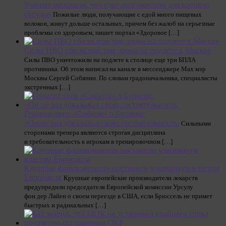
Ученые раскрыли, что едят долгожители для крепких
сосудов
Пожилые люди, получающие с едой много пищевых
волокон, живут дольше остальных, причем без жалоб на серьезные
проблемы со здоровьем, пишет портал «Здоровое […]
Силы ПВО сбили еще три дрона на подлете к Москве
Силы ПВО уничтожили на подлете к столице еще три БПЛА
противника. Об этом написал на канале в мессенджере Max мэр
Москвы Сергей Собянин. По словам градоначальника, специалисты
экстренных […]
Генменеджер «Сибири» о Буцаеве:
«Он не раз доказывал свою состоятельность.
Сильными
сторонами тренера являются строгая дисциплина
и требовательность к игрокам в тренировочном […]
Крупные фармкомпании поставили ультиматум властям
Евросоюза
Крупные европейские производители лекарств
предупредили председателя Европейской комиссии Урсулу
фон дер Ляйен о своем переезде в США, если Брюссель не примет
быстрых и радикальных […]