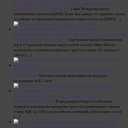
Бах заявил, что МОК не установил крайнего срока
по снятию отстранения ОКР
Глава Международного
олимпийского комитета (МОК) Томас Бах заявил, что крайнего срока
по снятию отстранения Олимпийского комитета России (ОКР) […]
Российский каноист-чемпион рассказал о предложениях
переехать в другую страну
Серебряный призер Олимпийских
игр и 17-кратный чемпион мира в гребле на каноэ Иван Штыль
высказался о возможном переезде в другую страну. Его цитирует
«Матч […]
Письмо Колумба об «открытии» Америки продадут
на аукционе
Оригинал письма мореплавателя продадут
на аукционе за $1,5 млн
Депутат Гусев предложил повысить пошлины
на импортные цветы
В преддверии 8 марта необходимо
повысить пошлины на импортные цветы и одновременно снизить
ставку НДС до 10% для российских компаний, работающих в этой
[…]
NASA случайно обнаружило секретную базу США