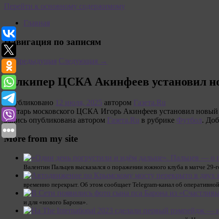
Перейти к основному содержимому
Главная
Навигация по записям
←
Предыдущая
Следующая
→
Голкипер ЦСКА Акинфеев установил но
Опубликовано
12 июля, 2025
автором
Газета.Ru
Вратарь московского ЦСКА Игорь Акинфеев установил новый р
Запись опубликована автором
Газета.Ru
в рубрике
Футбол
. До
More from my site
Валентин Пальцев высказался о поражении южного клуба в матче 29-
временно перекрыт. Об этом сообщает Telegram-канал об оперативной
и для «нового Барона».