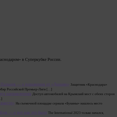
аснодаром» в Суперкубке России.
. Пальцев — о поражении от «Динамо»
Защитник «Краснодара»
а Мир Российской Премьер-Лиги […]
вух направлениях
Доступ автомобилей на Крымский мост с обеих сторон
…]
 вместе»
На съемочной площадке сериала «Букины» нашлось место
ейдж — и вот как это было
The International 2023 только начался,