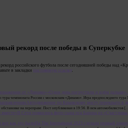
вый рекорд после победы в Суперкубке
екорд российского футбола после сегодняшней победы над «Кр
бавьте в закладки
постоянную ссылку
.
«Один день погрустили и идём дальше»
го тура чемпионата России с московским «Динамо». Игра предпоследнего тур
Автодвижение по Крымскому мосту перекрыто в д
 обстановке на переправе. Пост опубликован в 19:56. В нем автомобилистов [
В Сети появились фото сына пса Барона из «Счастливы
На The International 2023 сделали первый рэмп