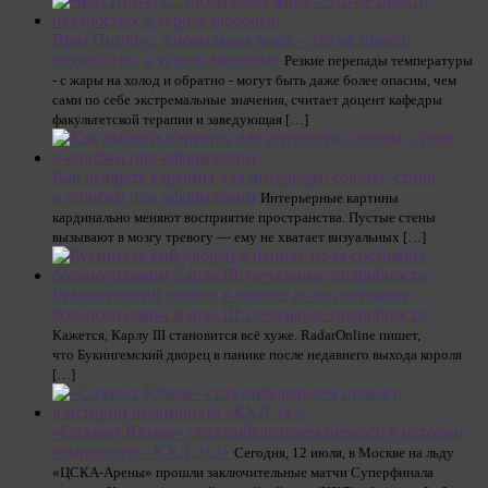
Врач Пинчук: Аномальная жара – это не просто
неудобство, а угроза здоровью
Резкие перепады температуры
- с жары на холод и обратно - могут быть даже более опасны, чем
сами по себе экстремальные значения, считает доцент кафедры
факультетской терапии и заведующая […]
Как выбрать картины для интерьера: советы, стили
и ошибки при оформлении
Интерьерные картины
кардинально меняют восприятие пространства. Пустые стены
вызывают в мозгу тревогу — ему не хватает визуальных […]
Букингемский дворец в панике из-за состояния
больного раком Карла III: печальные подробности
Кажется, Карлу III становится всё хуже. RadarOnline пишет,
что Букингемский дворец в панике после недавнего выхода короля
[…]
«Салават Юлаев» стал победителем первого в истории
чемпионата «КХЛ 3х3»
Сегодня, 12 июля, в Москве на льду
«ЦСКА-Арены» прошли заключительные матчи Суперфинала