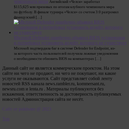
чемпионата мира
Английский «Челси» заработал
$115,625 млн призовых по итогам клубного чемпионата мира
по футболу. В финале турнира «Челси» со счетом 3:0 разгромил
французский […]
Microsoft Defender ошибочно объявил BIOS устаревшим
и потребовал установить апдейт, которого не существует
Microsoft подтвердила баг в системе Defender for Endpoint, из-
за которого часть пользователей получила ложные уведомления
о необходимости обновить BIOS на компьютерах […]
Данный сайт не является коммерческим проектом. На этом
сайте ни чего не продают, ни чего не покупают, ни какие
услуги не оказываются. Сайт представляет собой ленту
новостей RSS канала news.rambler.ru, kommersant.ru,
newsru.com и lenta.ru . Материалы публикуются без
искажения, ответственность за достоверность публикуемых
новостей Администрация сайта не несёт.
Сайт от psikhoter @ 2023
Top