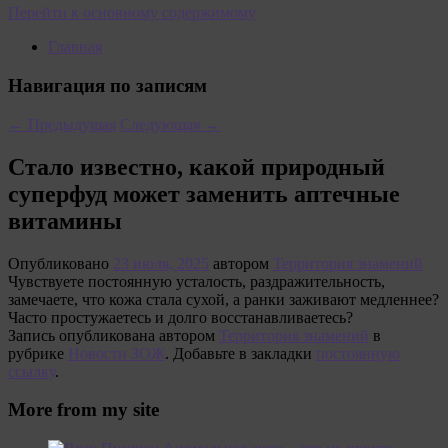
Перейти к основному содержимому
Главная
Навигация по записям
←
Предыдущая
Следующая
→
Стало известно, какой природный
суперфуд может заменить аптечные
витамины
Опубликовано
23 июля, 2025
автором
Территория знамений
Чувствуете постоянную усталость, раздражительность,
замечаете, что кожа стала сухой, а ранки заживают медленнее?
Часто простужаетесь и долго восстанавливаетесь?
Запись опубликована автором
Территория знамений
в
рубрике
Новости ЗОЖ
. Добавьте в закладки
постоянную
ссылку
.
More from my site