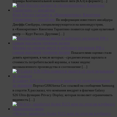
турнира Континентальной хоккейной лиги (КХЛ) в формате […]
Курт Рассел сыграет в «Кинокритике» Квентина
Тарантино — инсайдер
По информации известного инсайдера
Джеффа Снейдера, специализирующегося на киноиндустрии,
в «Кинокритике» Квентина Тарантино появится ещё один культовый
актёр — Курт Рассел. Другими […]
Москва на первом месте в рейтинге регионов РФ с
самым высоким уровнем жизни
Показателями оценки стали
девять критериев, в числе которых - среднемесячная зарплата и
стоимость потребительской корзины, а также индекс
промышленного производства и соотношение […]
В Galaxy S26 Ultra появится защита от подглядывания
за экраном
Портал GSMArena Сос ссылкой на сообщения Samsung
в соцсети Х рассказал, что компания внедрит в флагман Galaxy
S26 Ultra функцию Privacy Display, которая позволяет ограничивать
видимость […]
«Челси» заработал более $115 млн по итогам клубного