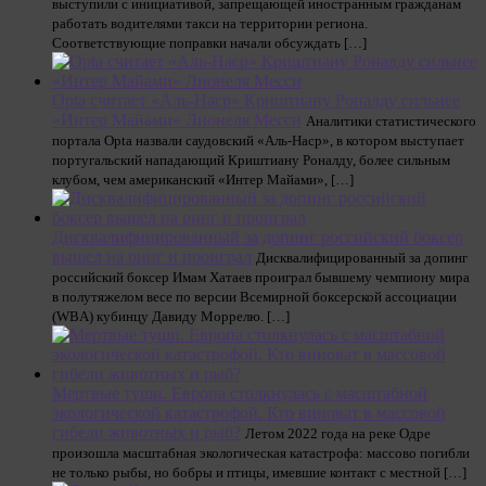
выступили с инициативой, запрещающей иностранным гражданам
работать водителями такси на территории региона.
Соответствующие поправки начали обсуждать […]
Opta считает «Аль-Наср» Криштиану Роналду сильнее
«Интер Майами» Лионеля Месси
Аналитики статистического
портала Opta назвали саудовский «Аль-Наср», в котором выступает
португальский нападающий Криштиану Роналду, более сильным
клубом, чем американский «Интер Майами», […]
Дисквалифицированный за допинг российский боксер
вышел на ринг и проиграл
Дисквалифицированный за допинг
российский боксер Имам Хатаев проиграл бывшему чемпиону мира
в полутяжелом весе по версии Всемирной боксерской ассоциации
(WBA) кубинцу Давиду Моррелю. […]
Мертвые туши. Европа столкнулась с масштабной
экологической катастрофой. Кто виноват в массовой
гибели животных и рыб?
Летом 2022 года на реке Одре
произошла масштабная экологическая катастрофа: массово погибли
не только рыбы, но бобры и птицы, имевшие контакт с местной […]