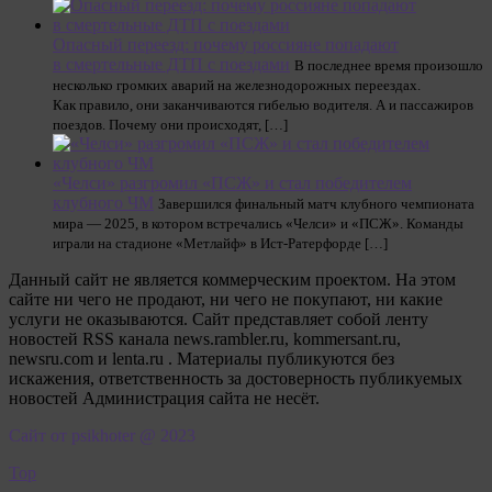
Опасный переезд: почему россияне попадают
в смертельные ДТП с поездами
В последнее время произошло
несколько громких аварий на железнодорожных переездах.
Как правило, они заканчиваются гибелью водителя. А и пассажиров
поездов. Почему они происходят, […]
«Челси» разгромил «ПСЖ» и стал победителем
клубного ЧМ
Завершился финальный матч клубного чемпионата
мира — 2025, в котором встречались «Челси» и «ПСЖ». Команды
играли на стадионе «Метлайф» в Ист-Ратерфорде […]
Данный сайт не является коммерческим проектом. На этом
сайте ни чего не продают, ни чего не покупают, ни какие
услуги не оказываются. Сайт представляет собой ленту
новостей RSS канала news.rambler.ru, kommersant.ru,
newsru.com и lenta.ru . Материалы публикуются без
искажения, ответственность за достоверность публикуемых
новостей Администрация сайта не несёт.
Сайт от psikhoter @ 2023
Top