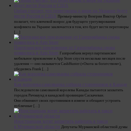
Орбан считает, что переговоры о мире на Украине будут
вести Россия и США
Премьер-министр Венгрии Виктор Орбан
полагает, что ключевой вопрос для будущего урегулирования
конфликта на Украине заключается в том, кто будет вести переговоры
[…]
Партизанское приложение от Газпромбанка снова
появилось в App Store
Газпромбанк вернул партизанское
мобильное приложение в App Store спустя несколько месяцев после
удаления — оно называется CashHunter («Охота за богатством»),
убедились Frank […]
Как королева-самозванка собрала сторонников в Канаде
Последователи самозваной королевы Канады пытаются захватить
городок Ричмаунд в канадской провинции Саскачеван.
Они обвиняют своих противников в измене и обещают устроить
публичные […]
Иностранцам хотят запретить работать в такси
в Мурманской области
Депутаты Мурманской областной думы