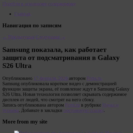
Перейти к основному содержимому
Главная
Навигация по записям
←
Предыдущая
Следующая
→
Samsung показала, как работает
защита от подсматривания в Galaxy
S26 Ultra
Опубликовано
17 февраля, 2026
автором
Ferra.ru
Samsung опубликовала короткое видео с демонстрацией
функции защиты экрана, её появление ждут в Samsung Galaxy
S26 Ultra. Новая технология позволяет скрывать содержимое
дисплея от людей, что смотрят на него сбоку.
Запись опубликована автором
Ferra.ru
в рубрике
Наука и
техника
. Добавьте в закладки
постоянную ссылку
.
More from my site