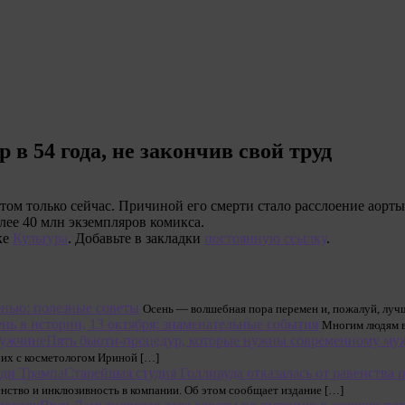
в 54 года, не закончив свой труд
этом только сейчас. Причиной его смерти стало расслоение аорт
лее 40 млн экземпляров комикса.
ке
Культура
. Добавьте в закладки
постоянную ссылку
.
енью: полезные советы
Осень — волшебная пора перемен и, пожалуй, лучш
нь в истории, 13 октября: знаменательные события
Многим людям в
Пять бьюти-процедур, которые нужны современному му
м их с косметологом Ириной […]
Старейшая студия Голливуда отказалась от равенства 
нство и инклюзивность в компании. Об этом сообщает издание […]