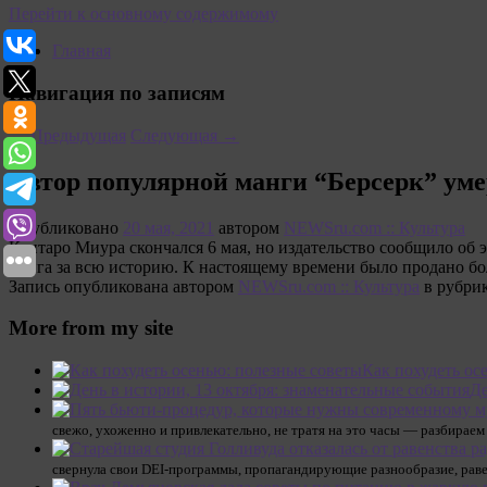
Перейти к основному содержимому
Главная
Навигация по записям
←
Предыдущая
Следующая
→
Автор популярной манги “Берсерк” умер 
Опубликовано
20 мая, 2021
автором
NEWSru.com :: Культура
Кэнтаро Миура скончался 6 мая, но издательство сообщило об 
манга за всю историю. К настоящему времени было продано бо
Запись опубликована автором
NEWSru.com :: Культура
в рубри
More from my site
Как похудеть ос
Де
свежо, ухоженно и привлекательно, не тратя на это часы — разбирае
свернула свои DEI-программы, пропагандирующие разнообразие, раве