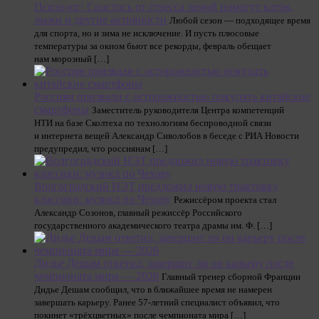
Психолог: Спастись от стресса зимой помогут каток,
лыжи и другие активности
Любой сезон — подходящее время
для спорта, но и зима не исключение. И пусть плюсовые
температуры за окном бьют все рекорды, февраль обещает
нам морозный […]
Россиян призвали с осторожностью покупать китайские
смартфоны
Заместитель руководителя Центра компетенций
НТИ на базе Сколтеха по технологиям беспроводной связи
и интернета вещей Александр Сиволобов в беседе с РИА Новости
предупредил, что россиянам […]
Волгоградский НЭТ предложил новую трактовку
классики: музикл по Чехову
Режиссёром проекта стал
Александр Созонов, главный режиссёр Российского
государственного академического театра драмы им. Ф. […]
Дидье Дешам ответил, завершит ли он карьеру после
чемпионата мира — 2026
Главный тренер сборной Франции
Дидье Дешам сообщил, что в ближайшее время не намерен
завершать карьеру. Ранее 57-летний специалист объявил, что
покинет «трёхцветных» после чемпионата мира […]