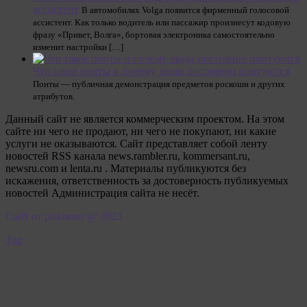
ассистент
В автомобилях Volga появится фирменный голосовой
ассистент. Как только водитель или пассажир произнесут кодовую
фразу «Привет, Волга», бортовая электроника самостоятельно
изменит настройки […]
Что такое понты и почему люди постоянно понтуются
Понты — публичная демонстрация предметов роскоши и других
атрибутов.
Данный сайт не является коммерческим проектом. На этом
сайте ни чего не продают, ни чего не покупают, ни какие
услуги не оказываются. Сайт представляет собой ленту
новостей RSS канала news.rambler.ru, kommersant.ru,
newsru.com и lenta.ru . Материалы публикуются без
искажения, ответственность за достоверность публикуемых
новостей Администрация сайта не несёт.
Сайт от psikhoter @ 2023
Top