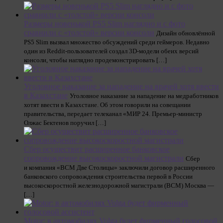
Размеры новенькой PS5 Slim наглядно и с фото
сравнили с «толстой» версии консоли
Дизайн обновлённой
PS5 Slim вызвал множество обсуждений среди геймеров. Недавно
один из Reddit-пользователей создал 3D-модели обеих версий
консоли, чтобы наглядно продемонстрировать […]
Уголовное наказание за нападение на врачей хотя ввести
в Казахстане
Уголовное наказание за нападение на медработников
хотят ввести в Казахстане. Об этом говорили на совещании
правительства, передает телеканал «МИР 24. Премьер-министр
Олжас Бектенов поручил […]
Сбер осуществит расширенное банковское
сопровождение высокоскоростной магистрали
Сбер
и компания «ВСМ Две Столицы» заключили договор расширенного
банковского сопровождения строительства первой в России
высокоскоростной железнодорожной магистрали (ВСМ) Москва —
[…]
Motor: в автомобилях Volga будет фирменный голосовой