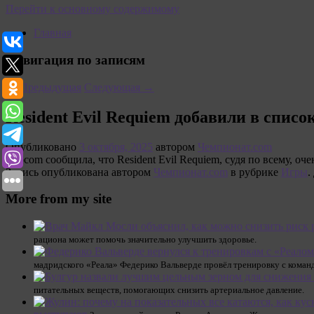
Перейти к основному содержимому
Главная
Навигация по записям
←
Предыдущая
Следующая
→
Resident Evil Requiem добавили в списо
Опубликовано
3 октября, 2025
автором
Чемпионат.com
Capcom сообщила, что Resident Evil Requiem, судя по всему, оч
Запись опубликована автором
Чемпионат.com
в рубрике
Игры
.
More from my site
рациона может помочь значительно улучшить здоровье.
мадридского «Реала» Федерико Вальверде провёл тренировку с коман
питательных веществ, помогающих снизить артериальное давление.