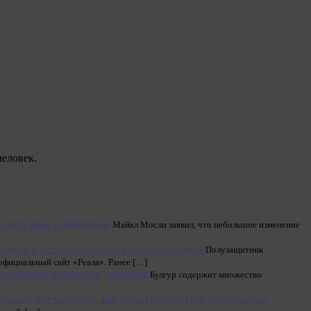
человек.
 риск рака и деменции
Майкл Мосли заявил, что небольшое изменение
овкам с «Реалом» после скандала с дракой
Полузащитник
официальный сайт «Реала». Ранее […]
 снижения кровяного давления
Булгур содержит множество
ельных все катаются, как куски говна? Они полупьяные