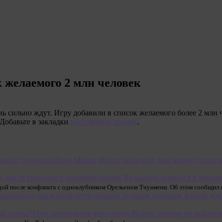
к желаемого 2 млн человек
ень сильно ждут. Игру добавили в список желаемого более 2 млн 
 Добавьте в закладки
постоянную ссылку
.
Врач Майкл Мосли объяснил, как можно снизить
Федерико Вальверде вернулся к тренир
дой после конфликта с одноклубником Орельеном Тчуамени. Об этом сообщил 
Булгур назвали лучшим цельным зерном для
Жулин: почему на показат