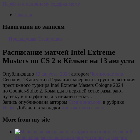
Перейти к основному содержимому
Главная
Навигация по записям
←
Предыдущая
Следующая
→
Расписание матчей Intel Extreme
Masters по CS 2 в Кёльне на 13 августа
Опубликовано
13 августа, 2024
автором
Чемпионат.com
Сегодня, 13 августа в Германии завершится групповая стадия
престижного турнира Intel Extreme Masters Cologne 2024
по Counter-Strike 2. Команды в верхней сетке разыграют
путёвку в полуфинал, а в нижней сетке…
Запись опубликована автором
Чемпионат.com
в рубрике
Игры
. Добавьте в закладки
постоянную ссылку
.
More from my site
Малышева раскрыла неожиданную пользу суеверий