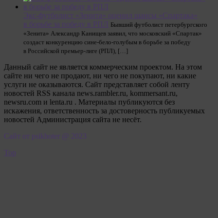
Экс-футболист «Зенита» оценил шансы «Спартака»
в борьбе за победу в РПЛ
Бывший футболист петербургского
«Зенита» Александр Канищев заявил, что московский «Спартак»
создаст конкуренцию сине-бело-голубым в борьбе за победу
в Российской премьер-лиге (РПЛ), […]
Данный сайт не является коммерческим проектом. На этом
сайте ни чего не продают, ни чего не покупают, ни какие
услуги не оказываются. Сайт представляет собой ленту
новостей RSS канала news.rambler.ru, kommersant.ru,
newsru.com и lenta.ru . Материалы публикуются без
искажения, ответственность за достоверность публикуемых
новостей Администрация сайта не несёт.
Сайт от psikhoter @ 2023
Top