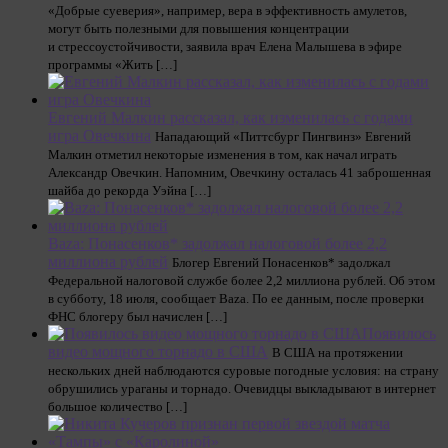
«Добрые суеверия», например, вера в эффективность амулетов,
могут быть полезными для повышения концентрации
и стрессоустойчивости, заявила врач Елена Малышева в эфире
программы «Жить […]
Евгений Малкин рассказал, как изменилась с годами
игра Овечкина
Нападающий «Питтсбург Пингвинз» Евгений
Малкин отметил некоторые изменения в том, как начал играть
Александр Овечкин. Напомним, Овечкину осталась 41 заброшенная
шайба до рекорда Уэйна […]
Baza: Понасенков* задолжал налоговой более 2,2
миллиона рублей
Блогер Евгений Понасенков* задолжал
Федеральной налоговой службе более 2,2 миллиона рублей. Об этом
в субботу, 18 июля, сообщает Baza. По ее данным, после проверки
ФНС блогеру был начислен […]
Появилось
видео мощного торнадо в США
В США на протяжении
нескольких дней наблюдаются суровые погодные условия: на страну
обрушились ураганы и торнадо. Очевидцы выкладывают в интернет
большое количество […]