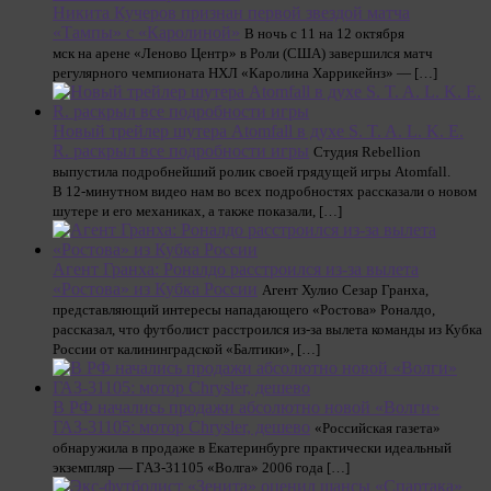
Никита Кучеров признан первой звездой матча
«Тампы» с «Каролиной»
В ночь с 11 на 12 октября
мск на арене «Леново Центр» в Роли (США) завершился матч
регулярного чемпионата НХЛ «Каролина Харрикейнз» — […]
Новый трейлер шутера Atomfall в духе S. T. A. L. K. E.
R. раскрыл все подробности игры
Студия Rebellion
выпустила подробнейший ролик своей грядущей игры Atomfall.
В 12-минутном видео нам во всех подробностях рассказали о новом
шутере и его механиках, а также показали, […]
Агент Гранха: Роналдо расстроился из-за вылета
«Ростова» из Кубка России
Агент Хулио Сезар Гранха,
представляющий интересы нападающего «Ростова» Роналдо,
рассказал, что футболист расстроился из-за вылета команды из Кубка
России от калининградской «Балтики», […]
В РФ начались продажи абсолютно новой «Волги»
ГАЗ-31105: мотор Chrysler, дешево
«Российская газета»
обнаружила в продаже в Екатеринбурге практически идеальный
экземпляр — ГАЗ-31105 «Волга» 2006 года […]